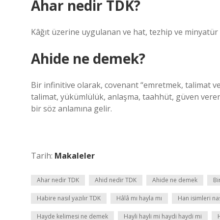
Ahar nedir TDK?
Kâğıt üzerine uygulanan ve hat, tezhip ve minyatür
Ahide ne demek?
Bir infinitive olarak, covenant “emretmek, talimat v
talimat, yükümlülük, anlaşma, taahhüt, güven vere
bir söz anlamına gelir.
Tarih:
Makaleler
Ahar nedir TDK
Ahid nedir TDK
Ahide ne demek
Bi
Habire nasıl yazılır TDK
Hâlâ mı hayla mı
Han isimleri nas
Hayde kelimesi ne demek
Hayli hayli mi haydi haydi mi