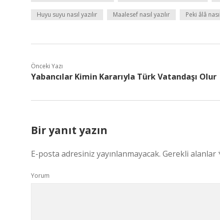
Huyu suyu nasıl yazılır
Maalesef nasıl yazılır
Peki âlâ nasıl
Önceki Yazı
Yabancılar Kimin Kararıyla Türk Vatandaşı Olur
Bir yanıt yazın
E-posta adresiniz yayınlanmayacak.
Gerekli alanlar
Yorum