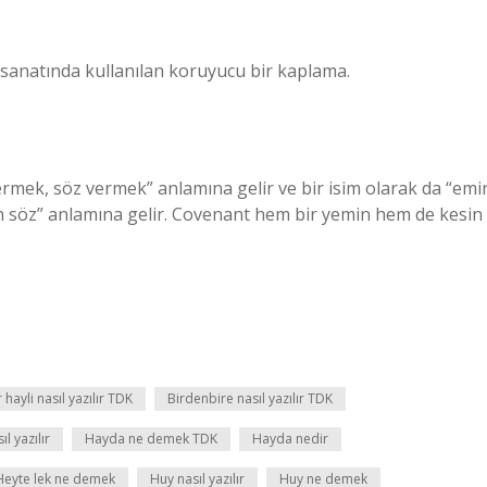
 sanatında kullanılan koruyucu bir kaplama.
ermek, söz vermek” anlamına gelir ve bir isim olarak da “emir
n söz” anlamına gelir. Covenant hem bir yemin hem de kesin
r hayli nasıl yazılır TDK
Birdenbire nasıl yazılır TDK
ıl yazılır
Hayda ne demek TDK
Hayda nedir
Heyte lek ne demek
Huy nasıl yazılır
Huy ne demek