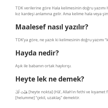
TDK verilerine göre Hala kelimesinin doğru yazımı Ha
kız kardeşi anlamına gelir. Ama kelime hala veya şi
Maalesef nasıl yazılır?
TDK’ya göre, ne yazık ki kelimesinin doğru yazımı “lei
Hayda nedir?
Aşık ile babanın ortak haykırışı.
Heyte lek ne demek?
هَيْتَ لَكَ [heyte nokta] (Hâ’, Allah’ın fethi ve kıyamet fiilleriyle lügatte maksûr olmuş, bir emrin fiili olup, هَلُمَّ
[helumme] “çekil, uzaklaş” demektir.