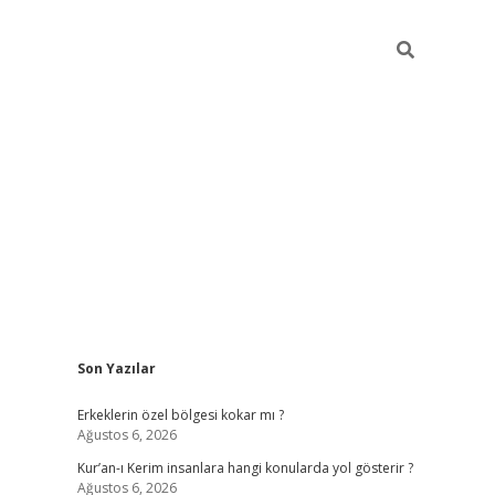
Sidebar
Son Yazılar
vdcasino
Erkeklerin özel bölgesi kokar mı ?
Ağustos 6, 2026
Kur’an-ı Kerim insanlara hangi konularda yol gösterir ?
Ağustos 6, 2026