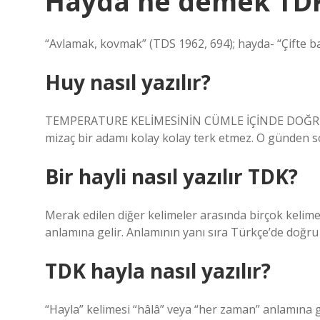
Hayda ne demek TD
“Avlamak, kovmak” (TDS 1962, 694); hayda- “Çifte b
Huy nasıl yazılır?
TEMPERATURE KELİMESİNİN CÜMLE İÇİNDE DOĞRU 
mizaç bir adamı kolay kolay terk etmez. O günden so
Bir hayli nasıl yazılır TDK?
Merak edilen diğer kelimeler arasında birçok kelime 
anlamına gelir. Anlamının yanı sıra Türkçe’de doğru 
TDK hayla nasıl yazılır?
“Hayla” kelimesi “hâlâ” veya “her zaman” anlamına ge