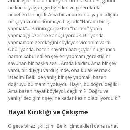
arkadaşlarımla bir kafeye oturduk. Sohbet, günün
ne kadar yoğun geçtiğinden ve gelecekteki
hedeflerden açıldı. Ama bir anda konu, yapmadığım
bir şey üzerine dönmeye başladı: “Harami bir iş
yapmak”… Birinin gerçekten “harami” yapıp
yapmadığı üzerine konuşuyorduk. Bir yanda,
yapmamam gerektiğini söyleyen vicdanım vardı.
Öbür yanda, bazen hayatta bazı şeylerin uğrunda
haram kabul edilen şeyleri yapmam gerektiğini
savunan bir başka ses… Arada kaldım. Ama bir şey
vardı, bir duygu vardı içimde, ona kulak vermek
istedim: Belki de yanlış bir şey yapmak, bazen
doğruyu bulmamın yoluydu. Hayır, bu doğru değildi.
Ama bazen hayat böyleydi, değil mi? “Doğru ve
yanlış” dediğimiz şey, ne kadar kesin olabiliyordu ki?
Hayal Kırıklığı ve Çekişme
O gece biraz içki içtim. Belki içimdekileri daha rahat