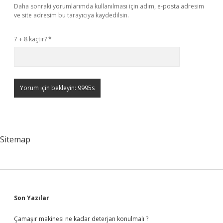
Daha sonraki yorumlarımda kullanılması için adım, e-posta adresim
ve site adresim bu tarayıcıya kaydedilsin.
7 + 8 kaçtır?
*
Sitemap
Sidebar
Son Yazılar
Çamaşır makinesi ne kadar deterjan konulmalı ?