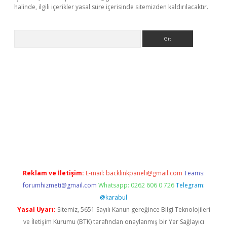
halinde, ilgili içerikler yasal süre içerisinde sitemizden kaldırılacaktır.
Arama
asino
Reklam ve İletişim:
E-mail:
backlinkpaneli@gmail.com
Teams:
forumhizmeti@gmail.com
Whatsapp: 0262 606 0 726
Telegram:
@karabul
Yasal Uyarı:
Sitemiz, 5651 Sayılı Kanun gereğince Bilgi Teknolojileri
ve İletişim Kurumu (BTK) tarafından onaylanmış bir Yer Sağlayıcı