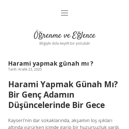
menüyü
Anasayfa
aç
Gizlilik Politikası
Öğrenme ve Eğlence
Yasal Uyarı
Bilgiyle dolu keyifli bir yolculuk!
Hakkımızda
Harami yapmak günah mı ?
Tarih: Aralık 23, 2025
Harami Yapmak Günah Mı?
Bir Genç Adamın
Düşüncelerinde Bir Gece
Kayseri’nin dar sokaklarında, akşamın loş ışıkları
altında yürürken içimde garip bir huzursuzluk vardı.