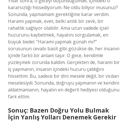
Yıllar sonra, o geceyi düşündüğümde, içimdeki o
kararsızlığı hissediyorum. Ne oldu biliyor musunuz?
Sonunda, yapmamam gerektiğine karar verdim.
Harami yapmak, evet, belki anlık bir zevk, bir
rahatlık sağlıyor olabilir. Ama uzun vadede içsel
huzurunu kaybetmek, hayatını sorgulamak, en
büyük bedel. “Harami yapmak günah mı?”
sorusunun cevabı basit gibi gözükse de, her insanın
içinde farklı bir anlam taşır. O gece, kendimle
yüzleşmek zorunda kaldım. Gerçekten de, harami bir
iş yapmanın, insanın içindeki huzuru çaldığını
hissettim. Bu, sadece bir dini mesele değil, bir vicdan
meselesiydi. Sonunda, doğruyu yapmanın ve kendini
aldatmamanın, hayatın en değerli hediyesi olduğunu
fark ettim.
Sonuç: Bazen Doğru Yolu Bulmak
İçin Yanlış Yolları Denemek Gerekir