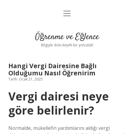
menüyü
Anasayfa
aç
Gizlilik Politikası
Öğrenme ve Eğlence
Yasal Uyarı
Bilgiyle dolu keyifli bir yolculuk!
Hakkımızda
Hangi Vergi Dairesine Bağlı
Olduğumu Nasıl Öğrenirim
Tarih: Ocak 21, 2025
Vergi dairesi neye
göre belirlenir?
Normalde, mükellefin yardımlarını aldığı vergi