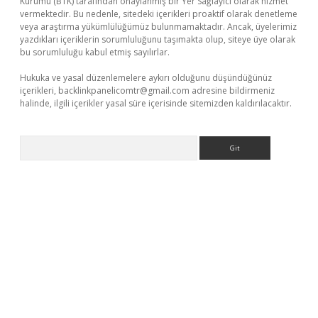
Kurumu (BTK) tarafından onaylanmış bir Yer Sağlayıcı olarak hizmet
vermektedir. Bu nedenle, sitedeki içerikleri proaktif olarak denetleme
veya araştırma yükümlülüğümüz bulunmamaktadır. Ancak, üyelerimiz
yazdıkları içeriklerin sorumluluğunu taşımakta olup, siteye üye olarak
bu sorumluluğu kabul etmiş sayılırlar.
Hukuka ve yasal düzenlemelere aykırı olduğunu düşündüğünüz
içerikleri,
backlinkpanelicomtr@gmail.com
adresine bildirmeniz
halinde, ilgili içerikler yasal süre içerisinde sitemizden kaldırılacaktır.
Arama
sino