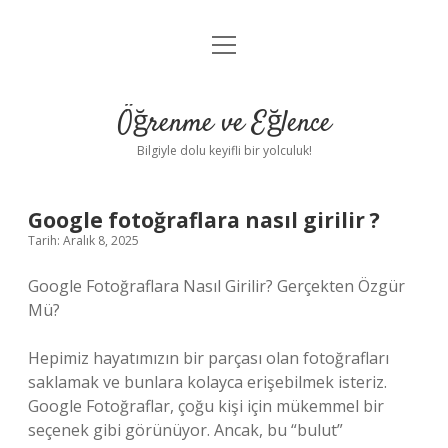
menüyü
Anasayfa
aç
Gizlilik Politikası
Öğrenme ve Eğlence
Yasal Uyarı
Bilgiyle dolu keyifli bir yolculuk!
Hakkımızda
Google fotoğraflara nasıl girilir ?
Tarih: Aralık 8, 2025
Google Fotoğraflara Nasıl Girilir? Gerçekten Özgür
Mü?
Hepimiz hayatımızın bir parçası olan fotoğrafları
saklamak ve bunlara kolayca erişebilmek isteriz.
Google Fotoğraflar, çoğu kişi için mükemmel bir
seçenek gibi görünüyor. Ancak, bu “bulut”