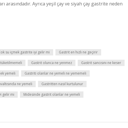
ları arasındadır. Ayrıca yeşil çay ve siyah çay gastrite neden
ok su içmek gastrite iyi gelir mi
Gastrit en hızlı ne geçirir
 tüketilmemeli
Gastrit olunca ne yenmez
Gastrit sancısını ne keser
mek yemeli
Gastriti olanlar ne yemeli ne yememeli
hvaltısında ne yemeli
Gastritten nasıl kurtulunur
i gelir mi
Midesinde gastrit olanlar ne yemeli