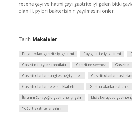
rezene çayı ve hatmi çayı gastrite iyi gelen bitki çay
olan H. pylori bakterisinin yayılmasını önler.
Tarih:
Makaleler
Bulgur pilavı gastrite iyi gelir mi
Çay gastrite iyi gelir mi
Ç
Gastrit mideyi ne rahatlatır
Gastrit ne sevmez
Gastrit ne
Gastriti olanlar hangi ekmeği yemeli
Gastriti olanlar nasıl ek
Gastriti olanlar nelere dikkat etmeli
Gastriti olanlar sabah ka
İbrahim Saraçoğlu gastrit ne iyi gelir
Mide koruyucu gastrite iy
Yoğurt gastrite iyi gelir mi