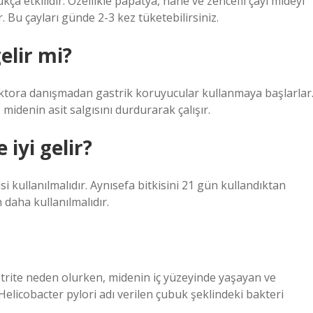
ukça etkilidir. Özellikle papatya, nane ve zencefil çayı mideyi
. Bu çayları günde 2-3 kez tüketebilirsiniz.
elir mi?
oktora danışmadan gastrik koruyucular kullanmaya başlarlar
, midenin asit salgısını durdurarak çalışır.
iyi gelir?
si kullanılmalıdır. Aynısefa bitkisini 21 gün kullandıktan
n daha kullanılmalıdır.
 gastrite neden olurken, midenin iç yüzeyinde yaşayan ve
Helicobacter pylori adı verilen çubuk şeklindeki bakteri