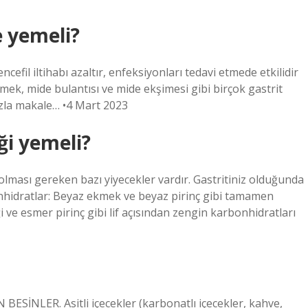
e yemeli?
encefil iltihabı azaltır, enfeksiyonları tedavi etmede etkilidir
emek, mide bulantısı ve mide ekşimesi gibi birçok gastrit
azla makale… •4 Mart 2023
ği yemeli?
 olması gereken bazı yiyecekler vardır. Gastritiniz olduğunda
nhidratlar: Beyaz ekmek ve beyaz pirinç gibi tamamen
ve esmer pirinç gibi lif açısından zengin karbonhidratları
NLER. Asitli içecekler (karbonatlı içecekler, kahve,