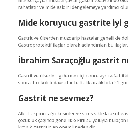
Bitkisel çaylar Bitkisel çaylar gastrit tedavisinde old
rahatlatır ve mide asidini dengelemeye yardımcı olur
Mide koruyucu gastrite iyi g
Gastrit ve ülserden muzdarip hastalar genellikle d
Gastroprotektif ilaçlar olarak adlandırılan bu ilaçlar
İbrahim Saraçoğlu gastrit ne 
Gastrit ve ülserleri gidermek için önce aynısefa bitki
sonra, brokoli tedavisi bir haftalık aralıklarla 21 gü
Gastrit ne sevmez?
Alkol, aspirin, ağrı kesiciler ve stres sıklıkla akut
çocukluk çağında genellikle kirli su yoluyla bulaşan 
kronik gastritin en önemli nedenidir.