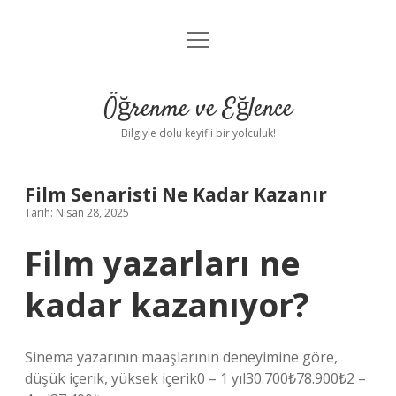
menüyü
Anasayfa
aç
Gizlilik Politikası
Öğrenme ve Eğlence
Yasal Uyarı
Bilgiyle dolu keyifli bir yolculuk!
Hakkımızda
Film Senaristi Ne Kadar Kazanır
Tarih: Nisan 28, 2025
Film yazarları ne
kadar kazanıyor?
Sinema yazarının maaşlarının deneyimine göre,
düşük içerik, yüksek içerik0 – 1 yıl30.700₺78.900₺2 –