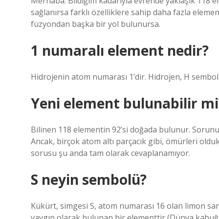
Merhaba. Bildiğim kadarıyla evrende yaklaşık 118 ele
sağlanırsa farklı özelliklere sahip daha fazla elem
füzyondan başka bir yol bulunursa.
1 numaralı element nedir?
Hidrojenin atom numarası 1’dir. Hidrojen, H sembolü 
Yeni element bulunabilir mi
Bilinen 118 elementin 92’si doğada bulunur. Sorunuz
Ancak, birçok atom altı parçacık gibi, ömürleri old
sorusu şu anda tam olarak cevaplanamıyor.
S neyin sembolü?
Kükürt, simgesi S, atom numarası 16 olan limon sarıs
yaygın olarak bulunan bir elementtir (Dünya kabuğu