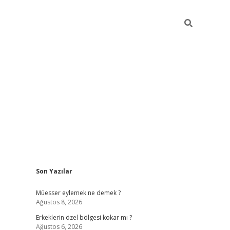
Sidebar
Son Yazılar
vdcasino
Müesser eylemek ne demek ?
Ağustos 8, 2026
Erkeklerin özel bölgesi kokar mı ?
Ağustos 6, 2026