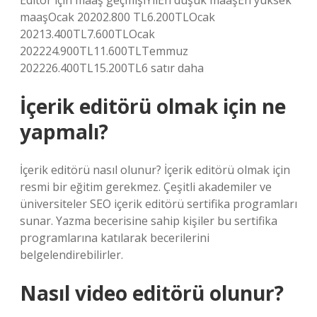
Editör için maaş geçmişiYılEn düşük maaşEn yüksek
maaşOcak 20202.800 TL6.200TLOcak
20213.400TL7.600TLOcak
202224.900TL11.600TLTemmuz
202226.400TL15.200TL6 satır daha
İçerik editörü olmak için ne
yapmalı?
İçerik editörü nasıl olunur? İçerik editörü olmak için
resmi bir eğitim gerekmez. Çeşitli akademiler ve
üniversiteler SEO içerik editörü sertifika programları
sunar. Yazma becerisine sahip kişiler bu sertifika
programlarına katılarak becerilerini
belgelendirebilirler.
Nasıl video editörü olunur?