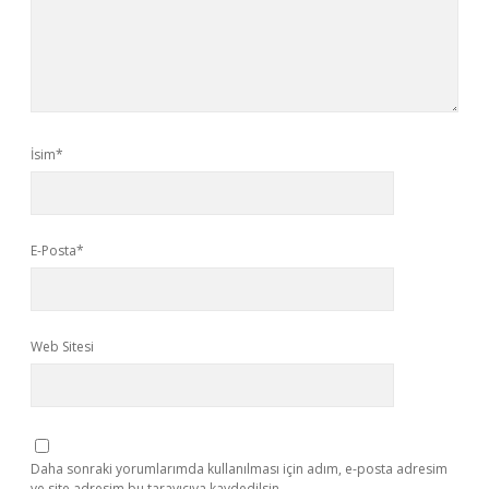
İsim*
E-Posta*
Web Sitesi
Daha sonraki yorumlarımda kullanılması için adım, e-posta adresim
ve site adresim bu tarayıcıya kaydedilsin.