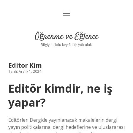
menüyü
Anasayfa
aç
Gizlilik Politikası
Öğrenme ve Eğlence
Yasal Uyarı
Bilgiyle dolu keyifli bir yolculuk!
Hakkımızda
Editor Kim
Tarih: Aralık 1, 2024
Editör kimdir, ne iş
yapar?
Editörler; Dergide yayınlanacak makalelerin dergi
yayın politikalarına, dergi hedeflerine ve uluslararası