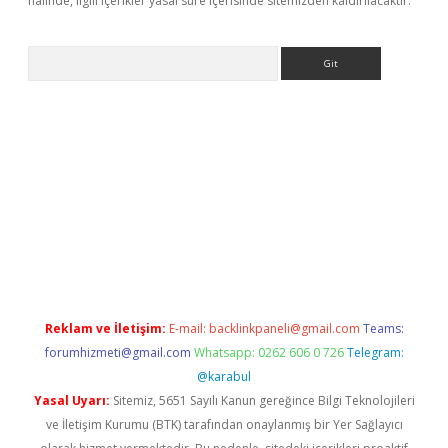
halinde, ilgili içerikler yasal süre içerisinde sitemizden kaldırılacaktır.
Arama
ino
Reklam ve İletişim:
E-mail:
backlinkpaneli@gmail.com
Teams:
forumhizmeti@gmail.com
Whatsapp: 0262 606 0 726
Telegram:
@karabul
Yasal Uyarı:
Sitemiz, 5651 Sayılı Kanun gereğince Bilgi Teknolojileri
ve İletişim Kurumu (BTK) tarafından onaylanmış bir Yer Sağlayıcı