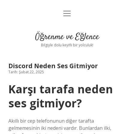
menüyü
Anasayfa
aç
Gizlilik Politikası
Öğrenme ve Eğlence
Yasal Uyarı
Bilgiyle dolu keyifli bir yolculuk!
Hakkımızda
Discord Neden Ses Gitmiyor
Tarih: Şubat 22, 2025
Karşı tarafa neden
ses gitmiyor?
Akıllı bir cep telefonunun diğer tarafta
gelmemesinin iki nedeni vardır. Bunlardan ilki,