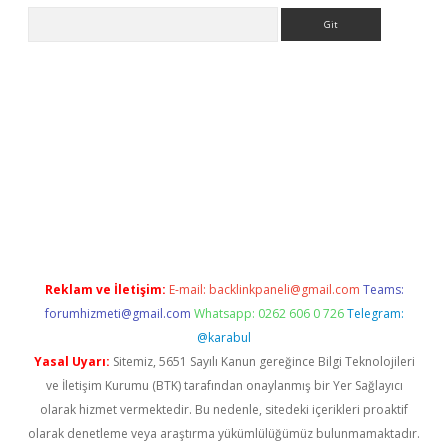
Arama
sino
Reklam ve İletişim:
E-mail:
backlinkpaneli@gmail.com
Teams:
forumhizmeti@gmail.com
Whatsapp: 0262 606 0 726
Telegram:
@karabul
Yasal Uyarı:
Sitemiz, 5651 Sayılı Kanun gereğince Bilgi Teknolojileri
ve İletişim Kurumu (BTK) tarafından onaylanmış bir Yer Sağlayıcı
olarak hizmet vermektedir. Bu nedenle, sitedeki içerikleri proaktif
olarak denetleme veya araştırma yükümlülüğümüz bulunmamaktadır.