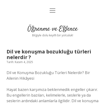
menüyü
Anasayfa
aç
Gizlilik Politikası
Öğrenme ve Eğlence
Yasal Uyarı
Bilgiyle dolu keyifli bir yolculuk!
Hakkımızda
Dil ve konuşma bozukluğu türleri
nelerdir ?
Tarih: Kasım 4, 2025
Dil ve Konuşma Bozukluğu Türleri Nelerdir? Bir
Ailenin Hikâyesi
Hayat bazen karşımıza beklenmedik engeller çıkarır.
Bu engellerin bazıları, kelimelerle, seslerle ya da
seslerin ardındaki anlamlarla ilgilidir. Dil ve konuşma