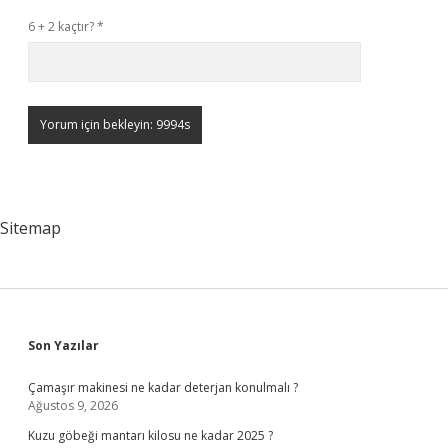
6 + 2 kaçtır?
*
Sitemap
Sidebar
Son Yazılar
Çamaşır makinesi ne kadar deterjan konulmalı ?
Ağustos 9, 2026
Kuzu göbeği mantarı kilosu ne kadar 2025 ?