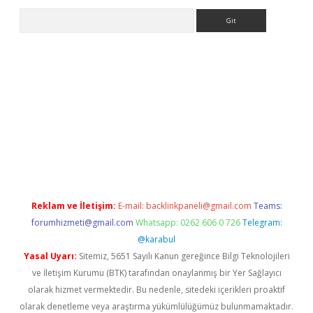
Arama
ino
Reklam ve İletişim:
E-mail:
backlinkpaneli@gmail.com
Teams:
forumhizmeti@gmail.com
Whatsapp: 0262 606 0 726
Telegram:
@karabul
Yasal Uyarı:
Sitemiz, 5651 Sayılı Kanun gereğince Bilgi Teknolojileri
ve İletişim Kurumu (BTK) tarafından onaylanmış bir Yer Sağlayıcı
olarak hizmet vermektedir. Bu nedenle, sitedeki içerikleri proaktif
olarak denetleme veya araştırma yükümlülüğümüz bulunmamaktadır.