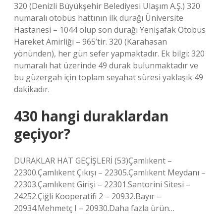
320 (Denizli Büyükşehir Belediyesi Ulaşım A.Ş.) 320
numaralı otobüs hattının ilk durağı Üniversite
Hastanesi – 1044 olup son durağı Yenişafak Otobüs
Hareket Amirliği – 965’tir. 320 (Karahasan
yönünden), her gün sefer yapmaktadır. Ek bilgi: 320
numaralı hat üzerinde 49 durak bulunmaktadır ve
bu güzergah için toplam seyahat süresi yaklaşık 49
dakikadır.
430 hangi duraklardan
geçiyor?
DURAKLAR HAT GEÇİŞLERİ (53)Çamlıkent – ​​​
22300.Çamlıkent Çıkışı – 22305.Çamlıkent Meydanı –
22303.Çamlıkent Girişi – 22301.Santorini Sitesi –
24252.Çiğli Kooperatifi 2 – 20932.Bayır –
20934.Mehmetç I – 20930.Daha fazla ürün…