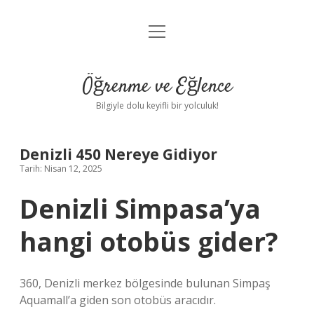
menüyü
Anasayfa
aç
Gizlilik Politikası
Öğrenme ve Eğlence
Yasal Uyarı
Bilgiyle dolu keyifli bir yolculuk!
Hakkımızda
Denizli 450 Nereye Gidiyor
Tarih: Nisan 12, 2025
Denizli Simpasa’ya
hangi otobüs gider?
360, Denizli merkez bölgesinde bulunan Simpaş
Aquamall’a giden son otobüs aracıdır.