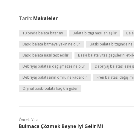
Tarih:
Makaleler
10 binde balata biter mi
Balata bittiği nasıl anlaşılır
Bala
Baskı balata bitmeye yakın ne olur
Baskı balata bittiğinde ne 
Baskı balata nasıl test edilir
Baskı balata vites geçişlerini etki
Debriyaj balatası değişmezse ne olur
Debriyaj balatası eski i
Debriyaj balatasının ömrü ne kadardır
Fren balatası değişimi
Orjinal baskı balata kaç km gider
Önceki Yazı
Bulmaca Çözmek Beyne Iyi Gelir Mi