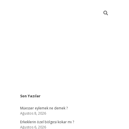
Sidebar
Son Yazılar
vdcasino
Müesser eylemek ne demek ?
Ağustos 8, 2026
Erkeklerin özel bölgesi kokar mı ?
Ağustos 6, 2026