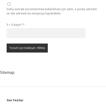
Daha sonraki yorumlarımda kullanılması için adım, e-posta adresim
ve site adresim bu tarayıcıya kaydedilsin.
5 + 3 kaçtır?
*
Sitemap
Sidebar
Son Yazılar