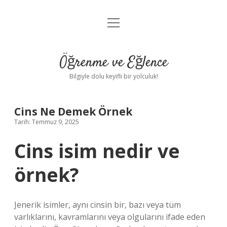
menüyü
Anasayfa
aç
Gizlilik Politikası
Öğrenme ve Eğlence
Yasal Uyarı
Bilgiyle dolu keyifli bir yolculuk!
Hakkımızda
Cins Ne Demek Örnek
Tarih: Temmuz 9, 2025
Cins isim nedir ve
örnek?
Jenerik isimler, aynı cinsin bir, bazı veya tüm
varlıklarını, kavramlarını veya olgularını ifade eden