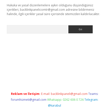
Hukuka ve yasal düzenlemelere aykırı olduğunu düşündüğünüz
içerikleri,
backlinkpanelicomtr@gmail.com
adresine bildirmeniz
halinde, ilgili içerikler yasal süre içerisinde sitemizden kaldırılacaktır.
Arama
ino
Reklam ve İletişim:
E-mail:
backlinkpaneli@gmail.com
Teams:
forumhizmeti@gmail.com
Whatsapp: 0262 606 0 726
Telegram:
@karabul