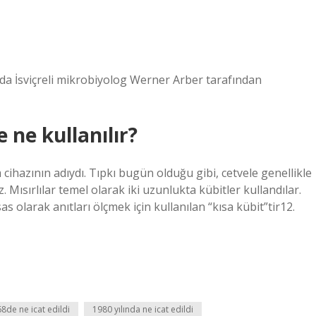
nda İsviçreli mikrobiyolog Werner Arber tarafından
 ne kullanılır?
cihazının adıydı. Tıpkı bugün olduğu gibi, cetvele genellikle
Mısırlılar temel olarak iki uzunlukta kübitler kullandılar.
sas olarak anıtları ölçmek için kullanılan “kısa kübit”tir12.
8de ne icat edildi
1980 yılında ne icat edildi