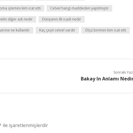
ma işlemini kim icat etti
Cetvel hangi maddeden yapılmıştır
elin diğer adı nedir
Dünyanın ilk icadı nedir
erine ne kullanılır
Kaç çeşit cetvel vardır
Ölçü birimini kim icat etti
Sonraki Yaz
Bakay In Anlamı Nedi
*
ile işaretlenmişlerdir