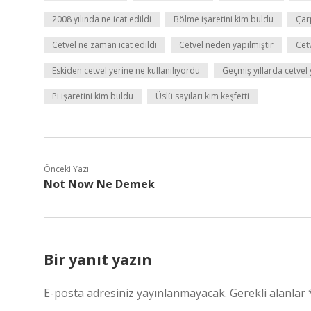
2008 yılında ne icat edildi
Bölme işaretini kim buldu
Çarp
Cetvel ne zaman icat edildi
Cetvel neden yapılmıştır
Cetv
Eskiden cetvel yerine ne kullanılıyordu
Geçmiş yıllarda cetvel y
Pi işaretini kim buldu
Üslü sayıları kim keşfetti
Önceki Yazı
Not Now Ne Demek
Bir yanıt yazın
E-posta adresiniz yayınlanmayacak.
Gerekli alanlar