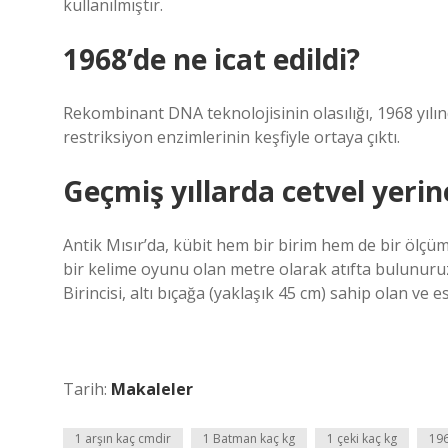
kullanılmıştır.
1968’de ne icat edildi?
Rekombinant DNA teknolojisinin olasılığı, 1968 yılı
restriksiyon enzimlerinin keşfiyle ortaya çıktı.
Geçmiş yıllarda cetvel yerine
Antik Mısır’da, kübit hem bir birim hem de bir ölçüm 
bir kelime oyunu olan metre olarak atıfta bulunuruz. 
Birincisi, altı bıçağa (yaklaşık 45 cm) sahip olan ve e
Tarih:
Makaleler
1 arşın kaç cmdir
1 Batman kaç kg
1 çeki kaç kg
196