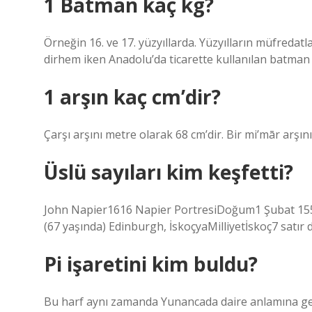
1 Batman kaç kg?
Örneğin 16. ve 17. yüzyıllarda. Yüzyılların müfredat
dirhem iken Anadolu’da ticarette kullanılan batman 6
1 arşın kaç cm’dir?
Çarşı arşını metre olarak 68 cm’dir. Bir mi’mār arşın
Üslü sayıları kim keşfetti?
John Napier1616 Napier PortresiDoğum1 Şubat 155
(67 yaşında) Edinburgh, İskoçyaMilliyetİskoç7 satır
Pi işaretini kim buldu?
Bu harf aynı zamanda Yunancada daire anlamına gelen