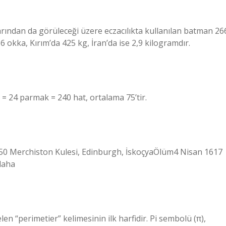
larından da görüleceği üzere eczacılıkta kullanılan batman 26
 okka, Kırım’da 425 kg, İran’da ise 2,9 kilogramdır.
ı = 24 parmak = 240 hat, ortalama 75’tir.
0 Merchiston Kulesi, Edinburgh, İskoçyaÖlüm4 Nisan 1617
 daha
 “perimetier” kelimesinin ilk harfidir. Pi sembolü (π),