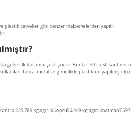
 ve plastik cetveller gibi benzer malzemelerden yapılır.
ır.
lmıştır?
kla gelen ilk kullanım şekli şudur: Bunlar, 30 ila 50 santimetr
llanılan, tahta, metal ve genellikle plastikten yapılmış ölçü
ıkkontrol225.789 kg.ağırlıkKöprü56.449 kg.ağırlıkbatman7.697