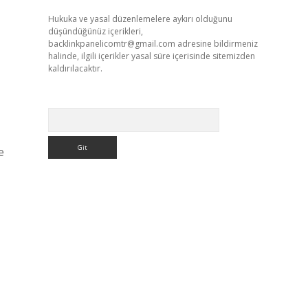
Hukuka ve yasal düzenlemelere aykırı olduğunu
düşündüğünüz içerikleri,
backlinkpanelicomtr@gmail.com
adresine bildirmeniz
halinde, ilgili içerikler yasal süre içerisinde sitemizden
kaldırılacaktır.
Arama
e