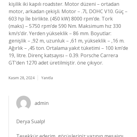
kişilik iki kapılı roadster. Motor düzeni – ortadan
motor, arkadan çekişli. Motor – .7L DOHC V10. Güç –
603 hp İle birlikte. (450 kW) 8000 rpm’de. Tork
(maks) – 5750 rpm’de 590 Nm. Maksimum hız 330
km/s’dir. Yerden yükseklik – 86 mm. Boyutlar:
genişlik – ,92 m, uzunluk – ,61 m, yükseklik – ,16 m.
Ağırlık – ,45 ton. Ortalama yakıt tüketimi – 100 km’de
19, litre. Direnç katsayısı – 0.39. Porsche Carrera
GT’den 1270 adet üretilmiştir. öne çıkıyor.
Kasım 28, 2024
Yanıtla
admin
Derya Sualp!
Teşekkür ederim, görüşleriniz yazının
mesajını