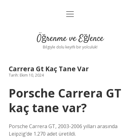
menüyü
Anasayfa
aç
Gizlilik Politikası
Öğrenme ve Eğlence
Yasal Uyarı
Bilgiyle dolu keyifli bir yolculuk!
Hakkımızda
Carrera Gt Kaç Tane Var
Tarih: Ekim 10, 2024
Porsche Carrera GT
kaç tane var?
Porsche Carrera GT, 2003-2006 yılları arasında
Leipzig’de 1.270 adet üretildi.