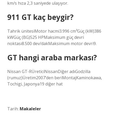
km/s hıza 2,3 saniyede ulaşıyor.
911 GT kaç beygir?
Tahrik ünitesiMotor hacmi3.996 cm³Güç (kW)386
kWGüç (BG)525 HPMaksimum güç devri
noktası8.500 dev/dakMaksimum motor devri9.
GT hangi araba markası?
Nissan GT-RÜreticiNissanDiğer adıGodzilla
(rumuz)Üretim2007’den beriMontajKaminokawa,
Tochigi, Japonya19 diğer hat
Tarih:
Makaleler