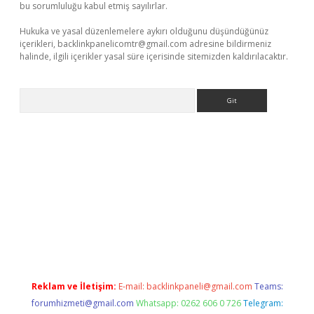
bu sorumluluğu kabul etmiş sayılırlar.
Hukuka ve yasal düzenlemelere aykırı olduğunu düşündüğünüz
içerikleri,
backlinkpanelicomtr@gmail.com
adresine bildirmeniz
halinde, ilgili içerikler yasal süre içerisinde sitemizden kaldırılacaktır.
Arama
o
Reklam ve İletişim:
E-mail:
backlinkpaneli@gmail.com
Teams:
forumhizmeti@gmail.com
Whatsapp: 0262 606 0 726
Telegram: