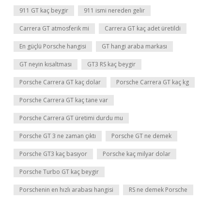
911 GT kaç beygir
911 ismi nereden gelir
Carrera GT atmosferik mi
Carrera GT kaç adet üretildi
En güçlü Porsche hangisi
GT hangi araba markası
GT neyin kısaltması
GT3 RS kaç beygir
Porsche Carrera GT kaç dolar
Porsche Carrera GT kaç kg
Porsche Carrera GT kaç tane var
Porsche Carrera GT üretimi durdu mu
Porsche GT 3 ne zaman çıktı
Porsche GT ne demek
Porsche GT3 kaç basıyor
Porsche kaç milyar dolar
Porsche Turbo GT kaç beygir
Porschenin en hızlı arabası hangisi
RS ne demek Porsche