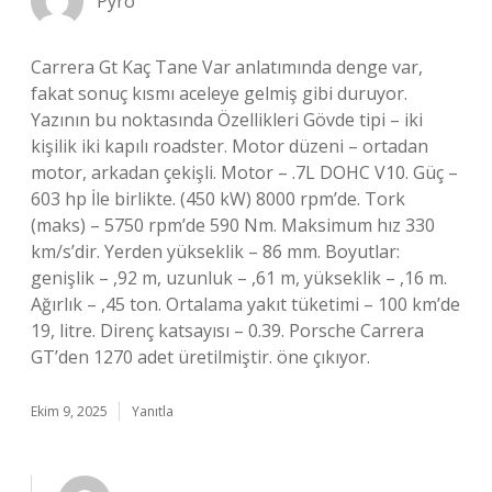
Pyro
Carrera Gt Kaç Tane Var anlatımında denge var,
fakat sonuç kısmı aceleye gelmiş gibi duruyor.
Yazının bu noktasında Özellikleri Gövde tipi – iki
kişilik iki kapılı roadster. Motor düzeni – ortadan
motor, arkadan çekişli. Motor – .7L DOHC V10. Güç –
603 hp İle birlikte. (450 kW) 8000 rpm’de. Tork
(maks) – 5750 rpm’de 590 Nm. Maksimum hız 330
km/s’dir. Yerden yükseklik – 86 mm. Boyutlar:
genişlik – ,92 m, uzunluk – ,61 m, yükseklik – ,16 m.
Ağırlık – ,45 ton. Ortalama yakıt tüketimi – 100 km’de
19, litre. Direnç katsayısı – 0.39. Porsche Carrera
GT’den 1270 adet üretilmiştir. öne çıkıyor.
Ekim 9, 2025
Yanıtla