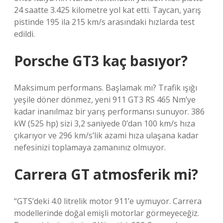
24 saatte 3.425 kilometre yol kat etti. Taycan, yarış
pistinde 195 ila 215 km/s arasındaki hızlarda test
edildi.
Porsche GT3 kaç basıyor?
Maksimum performans. Başlamak mı? Trafik ışığı
yeşile döner dönmez, yeni 911 GT3 RS 465 Nm’ye
kadar inanılmaz bir yarış performansı sunuyor. 386
kW (525 hp) sizi 3,2 saniyede 0’dan 100 km/s hıza
çıkarıyor ve 296 km/s’lik azami hıza ulaşana kadar
nefesinizi toplamaya zamanınız olmuyor.
Carrera GT atmosferik mi?
“GTS’deki 4.0 litrelik motor 911’e uymuyor. Carrera
modellerinde doğal emişli motorlar görmeyeceğiz.