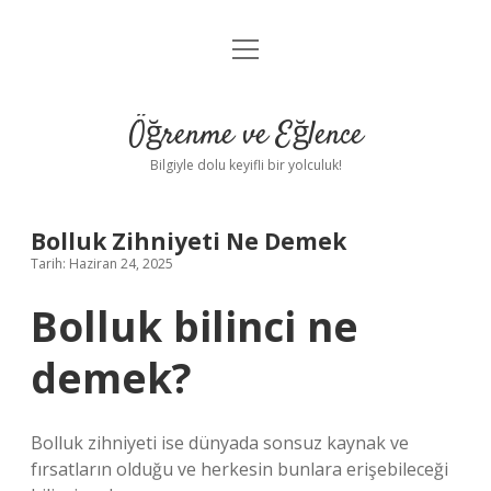
menüyü
Anasayfa
aç
Gizlilik Politikası
Öğrenme ve Eğlence
Yasal Uyarı
Bilgiyle dolu keyifli bir yolculuk!
Hakkımızda
Bolluk Zihniyeti Ne Demek
Tarih: Haziran 24, 2025
Bolluk bilinci ne
demek?
Bolluk zihniyeti ise dünyada sonsuz kaynak ve
fırsatların olduğu ve herkesin bunlara erişebileceği