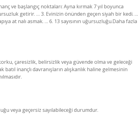
nanç ve başlangıç ​​noktaları: Ayna kırmak 7 yıl boyunca
suzluk getirir. … 3. Evinizin önünden geçen siyah bir kedi. …
pıya at nalı asmak. … 6. 13 sayısının uğursuzluğu.Daha fazla
 korku, çaresizlik, belirsizlik veya güvende olma ve geleceği
 batıl inançlı davranışların alışkanlık haline gelmesinin
ılmasıdır.
lduğu veya geçersiz sayılabileceği durumdur.