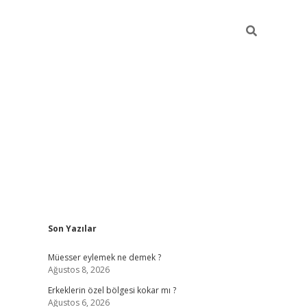
Sidebar
Son Yazılar
vdcasino
Müesser eylemek ne demek ?
Ağustos 8, 2026
Erkeklerin özel bölgesi kokar mı ?
Ağustos 6, 2026