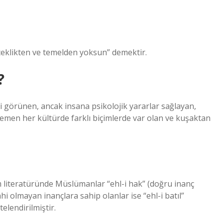
erçeklikten ve temelden yoksun” demektir.
?
bi görünen, ancak insana psikolojik yararlar sağlayan,
 hemen her kültürde farklı biçimlerde var olan ve kuşaktan
m literatüründe Müslümanlar “ehl-i hak” (doğru inanç
lahi olmayan inançlara sahip olanlar ise “ehl-i batıl”
elendirilmiştir.