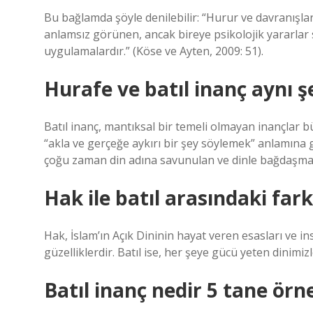
Bu bağlamda şöyle denilebilir: “Hurur ve davranışl
anlamsız görünen, ancak bireye psikolojik yararlar 
uygulamalardır.” (Köse ve Ayten, 2009: 51).
Hurafe ve batıl inanç aynı ş
Batıl inanç, mantıksal bir temeli olmayan inançlar b
“akla ve gerçeğe aykırı bir şey söylemek” anlamına g
çoğu zaman din adına savunulan ve dinle bağdaşmay
Hak ile batıl arasındaki fark
Hak, İslam’ın Açık Dininin hayat veren esasları ve 
güzelliklerdir. Batıl ise, her şeye gücü yeten dinimi
Batıl inanç nedir 5 tane örn