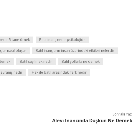
 nedir 5 tane örnek
Batıl inanç nedir psikolojide
nçlar nasıl oluşur
Batıl inançların insan üzerindeki etkileri nelerdir
e demek
Batıl sayılmak nedir
Batıl yollarla ne demek
avranış nedir
Hak ile batıl arasındaki fark nedir
Sonraki Yaz
Alevi Inancında Düşkün Ne Deme