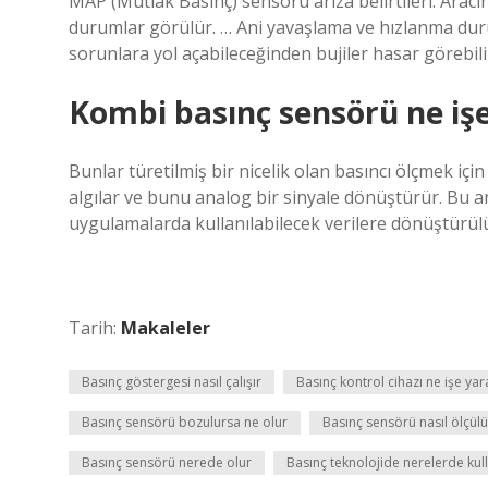
MAP (Mutlak Basınç) sensörü arıza belirtileri: Aracın
durumlar görülür. … Ani yavaşlama ve hızlanma dur
sorunlara yol açabileceğinden bujiler hasar görebili
Kombi basınç sensörü ne iş
Bunlar türetilmiş bir nicelik olan basıncı ölçmek içi
algılar ve bunu analog bir sinyale dönüştürür. Bu a
uygulamalarda kullanılabilecek verilere dönüştürülü
Tarih:
Makaleler
Basınç göstergesi nasıl çalışır
Basınç kontrol cihazı ne işe yar
Basınç sensörü bozulursa ne olur
Basınç sensörü nasıl ölçülü
Basınç sensörü nerede olur
Basınç teknolojide nerelerde kull