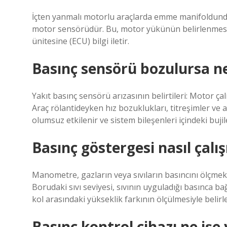
İçten yanmalı motorlu araçlarda emme manifoldund
motor sensörüdür. Bu, motor yükünün belirlenmesi
ünitesine (ECU) bilgi iletir.
Basınç sensörü bozulursa ne
Yakıt basınç sensörü arızasının belirtileri: Motor ça
Araç rölantideyken hız bozuklukları, titreşimler ve 
olumsuz etkilenir ve sistem bileşenleri içindeki bujil
Basınç göstergesi nasıl çalış
Manometre, gazların veya sıvıların basıncını ölçmek i
Borudaki sıvı seviyesi, sıvının uyguladığı basınca bağ
kol arasındaki yükseklik farkının ölçülmesiyle belirle
Basınç kontrol cihazı ne işe