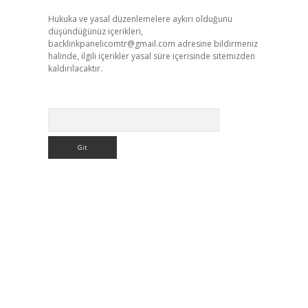
Hukuka ve yasal düzenlemelere aykırı olduğunu
düşündüğünüz içerikleri,
backlinkpanelicomtr@gmail.com
adresine bildirmeniz
halinde, ilgili içerikler yasal süre içerisinde sitemizden
kaldırılacaktır.
Arama
e