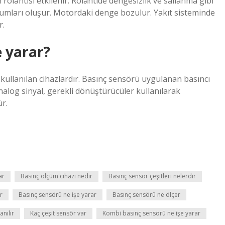
 rölantisi etkilenir. Rölantide dengesizlik ve sallanma gibi
umları oluşur. Motordaki denge bozulur. Yakıt sisteminde
r.
e yarar?
n kullanılan cihazlardır. Basınç sensörü uygulanan basıncı
nalog sinyal, gerekli dönüştürücüler kullanılarak
r.
ar
Basınç ölçüm cihazı nedir
Basınç sensör çeşitleri nelerdir
r
Basınç sensörü ne işe yarar
Basınç sensörü ne ölçer
anılır
Kaç çeşit sensör var
Kombi basınç sensörü ne işe yarar