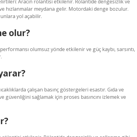
ileri: Aracın rölantisi etkilenir. Rölantide dengesizlik ve
 ve hızlanmalar meydana gelir. Motordaki denge bozulur.
unlara yol açabilir.
e olur?
erformansı olumsuz yönde etkilenir ve güç kaybı, sarsıntı,
.
 yarar?
ıcaklıklarda çalışan basınç göstergeleri esastır. Gıda ve
 ve güvenliğini sağlamak için proses basıncını izlemek ve
ır?