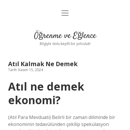
menüyü
Anasayfa
aç
Gizlilik Politikası
Öğrenme ve Eğlence
Yasal Uyarı
Bilgiyle dolu keyifli bir yolculuk!
Hakkımızda
Atıl Kalmak Ne Demek
Tarih: Kasım 15, 2024
Atıl ne demek
ekonomi?
(Atıl Para Mevduatı) Belirli bir zaman diliminde bir
ekonominin tedavülünden çekilip spekülasyon