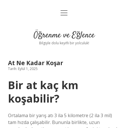
menüyü
Anasayfa
aç
Gizlilik Politikası
Öğrenme ve Eğlence
Yasal Uyarı
Bilgiyle dolu keyifli bir yolculuk!
Hakkımızda
At Ne Kadar Koşar
Tarih: Eylül 1, 2025
Bir at kaç km
koşabilir?
Ortalama bir yarış atı 3 ila 5 kilometre (2 ila 3 mil)
tam hızda çalışabilir. Bununla birlikte, uzun