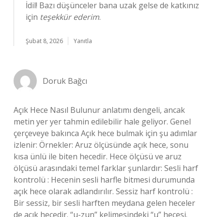
İdil! Bazı düşünceler bana uzak gelse de katkınız
için
teşekkür ederim
.
Şubat 8, 2026
Yanıtla
Doruk Bağcı
Açık Hece Nasıl Bulunur anlatımı dengeli, ancak
metin yer yer tahmin edilebilir hale geliyor. Genel
çerçeveye bakınca Açık hece bulmak için şu adımlar
izlenir: Örnekler: Aruz ölçüsünde açık hece, sonu
kısa ünlü ile biten hecedir. Hece ölçüsü ve aruz
ölçüsü arasındaki temel farklar şunlardır: Sesli harf
kontrolü : Hecenin sesli harfle bitmesi durumunda
açık hece olarak adlandırılır. Sessiz harf kontrolü :
Bir sessiz, bir sesli harften meydana gelen heceler
de açık hecedir. “u-zun” kelimesindeki “u” hecesi.