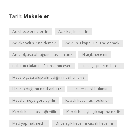
Tarih:
Makaleler
Açık heceler nelerdir
Açık kaç hecelidir
Açık kapalı şiir ne demek
Açık ünlü kapalı ünlü ne demek
Aruz ölçüsü olduğunu nasıl anlarız
El açık hece mi
Failatün Fâilâtün Fâilün kimin eseri
Hece çeşitleri nelerdir
Hece ölçüsü olup olmadığını nasıl anlarız
Hece olduğunu nasıl anlarız
Heceler nasıl bulunur
Heceler neye göre ayrılır
Kapalı hece nasıl bulunur
Kapalı hece nasıl öğretilir
Kapalı heceyi açık yapma nedir
Med yapmak nedir
Önce açık hece mi kapalı hece mi