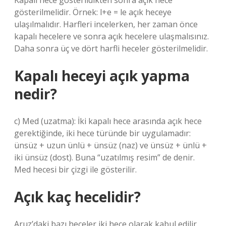
Kapalı hece gösterildikten sonra açık hece
gösterilmelidir. Örnek: l+e = le açık heceye
ulaşılmalıdır. Harfleri incelerken, her zaman önce
kapalı hecelere ve sonra açık hecelere ulaşmalısınız.
Daha sonra üç ve dört harfli heceler gösterilmelidir.
Kapalı heceyi açık yapma
nedir?
c) Med (uzatma): İki kapalı hece arasında açık hece
gerektiğinde, iki hece türünde bir uygulamadır:
ünsüz + uzun ünlü + ünsüz (naz) ve ünsüz + ünlü +
iki ünsüz (dost). Buna “uzatılmış resim” de denir.
Med hecesi bir çizgi ile gösterilir.
Açık kaç hecelidir?
Aruz’daki bazı heceler iki hece olarak kabul edilir,