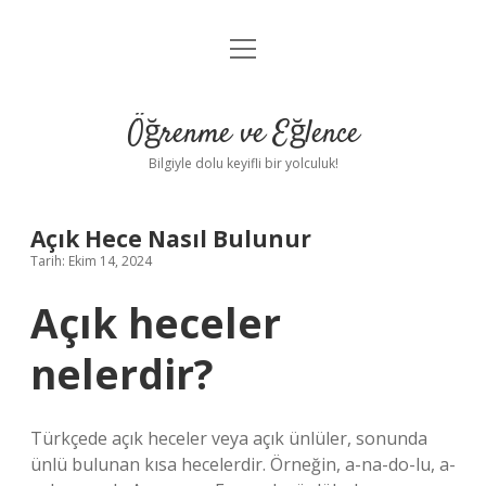
menüyü
Anasayfa
aç
Gizlilik Politikası
Öğrenme ve Eğlence
Yasal Uyarı
Bilgiyle dolu keyifli bir yolculuk!
Hakkımızda
Açık Hece Nasıl Bulunur
Tarih: Ekim 14, 2024
Açık heceler
nelerdir?
Türkçede açık heceler veya açık ünlüler, sonunda
ünlü bulunan kısa hecelerdir. Örneğin, a-na-do-lu, a-