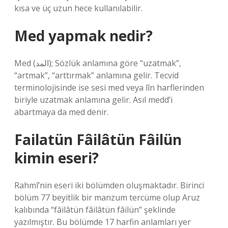
kısa ve üç uzun hece kullanılabilir.
Med yapmak nedir?
Med (المد); Sözlük anlamına göre “uzatmak”,
“artmak”, “arttırmak” anlamına gelir. Tecvid
terminolojisinde ise sesi med veya lîn harflerinden
biriyle uzatmak anlamına gelir. Asıl medd’i
abartmaya da med denir.
Failatün Fâilâtün Fâilün
kimin eseri?
Rahmî’nin eseri iki bölümden oluşmaktadır. Birinci
bölüm 77 beyitlik bir manzum tercüme olup Aruz
kalıbında “fâilâtün fâilâtün fâilün” şeklinde
yazılmıştır. Bu bölümde 17 harfin anlamları yer