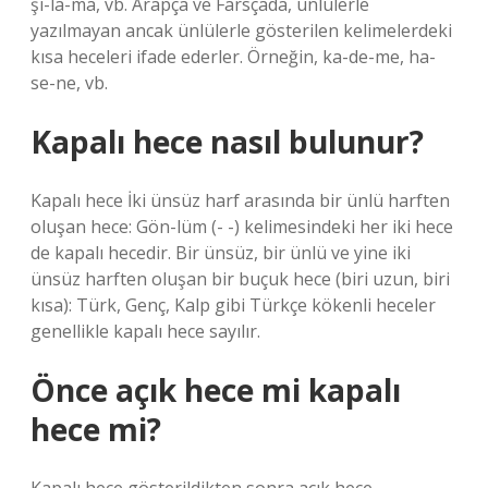
şı-la-ma, vb. Arapça ve Farsçada, ünlülerle
yazılmayan ancak ünlülerle gösterilen kelimelerdeki
kısa heceleri ifade ederler. Örneğin, ka-de-me, ha-
se-ne, vb.
Kapalı hece nasıl bulunur?
Kapalı hece İki ünsüz harf arasında bir ünlü harften
oluşan hece: Gön-lüm (- -) kelimesindeki her iki hece
de kapalı hecedir. Bir ünsüz, bir ünlü ve yine iki
ünsüz harften oluşan bir buçuk hece (biri uzun, biri
kısa): Türk, Genç, Kalp gibi Türkçe kökenli heceler
genellikle kapalı hece sayılır.
Önce açık hece mi kapalı
hece mi?