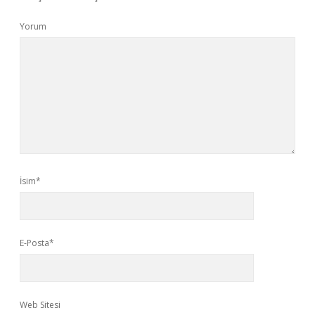
Yorum
İsim*
E-Posta*
Web Sitesi