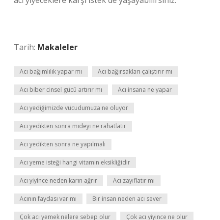
acı yiyeceklere karşı istek de yaşayabilirsiniz.
Tarih:
Makaleler
Acı bağımlılık yapar mı
Acı bağırsakları çalıştırır mı
Acı biber cinsel gücü artırır mı
Acı insana ne yapar
Acı yediğimizde vücudumuza ne oluyor
Acı yedikten sonra mideyi ne rahatlatır
Acı yedikten sonra ne yapılmalı
Acı yeme isteği hangi vitamin eksikliğidir
Acı yiyince neden karın ağrır
Acı zayıflatır mı
Acının faydası var mı
Bir insan neden acı sever
Çok acı yemek nelere sebep olur
Çok acı yiyince ne olur