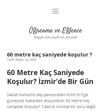
menüyü
Anasayfa
aç
Gizlilik Politikası
Öğrenme ve Eğlence
Yasal Uyarı
Bilgiyle dolu keyifli bir yolculuk!
Hakkımızda
60 metre kaç saniyede koşulur ?
Tarih: Mayıs 14, 2026
60 Metre Kaç Saniyede
Koşulur? İzmir’de Bir Gün
Sabah kahvemi alıp pencereden İzmir’in Ege
güneşine bakarken düşündüm: 60 metre kaç
saniyede koşulur? Tabii ki normal bir soru değil;