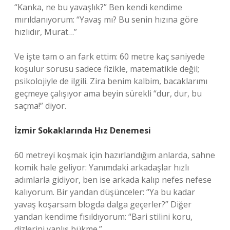
“Kanka, ne bu yavaşlık?” Ben kendi kendime
mırıldanıyorum: “Yavaş mı? Bu senin hızına göre
hızlıdır, Murat…”
Ve işte tam o an fark ettim: 60 metre kaç saniyede
koşulur sorusu sadece fizikle, matematikle değil;
psikolojiyle de ilgili. Zira benim kalbim, bacaklarımı
geçmeye çalışıyor ama beyin sürekli “dur, dur, bu
saçma!” diyor.
İzmir Sokaklarında Hız Denemesi
60 metreyi koşmak için hazırlandığım anlarda, sahne
komik hale geliyor: Yanımdaki arkadaşlar hızlı
adımlarla gidiyor, ben ise arkada kalıp nefes nefese
kalıyorum. Bir yandan düşünceler: “Ya bu kadar
yavaş koşarsam blogda dalga geçerler?” Diğer
yandan kendime fısıldıyorum: “Bari stilini koru,
dizlerini yanlış bükme.”