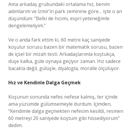
Ama arkadaş grubundaki ortalama hız, benim
adımlarım ve İzmir’in park zeminine göre… işte o an
düşündüm: “Belki de hızımı, espri yeteneğimle
dengelemeliyim.”
Ve o anda fark ettim ki, 60 metre kaç saniyede
koşulur sorusu bazen bir matematik sorusu, bazen
de içsel bir mizah testi. Arkadaşlarımla koştukça,
düşe kalka, güle oynaya geçiyor zaman. Hız sadece
bacakla değil, gülüşle, diyalogla, moralle ölçülüyor.
Hız ve Kendinle Dalga Geçmek
Koşunun sonunda nefes nefese kalmış, ter içinde
ama yüzümde gülümsemeyle durdum. İçimden,
“Kendimle dalga geçmekten nefesim kesildi, resmen
60 metreyi 20 saniyede koştum gibi hissediyorum”
dedim.