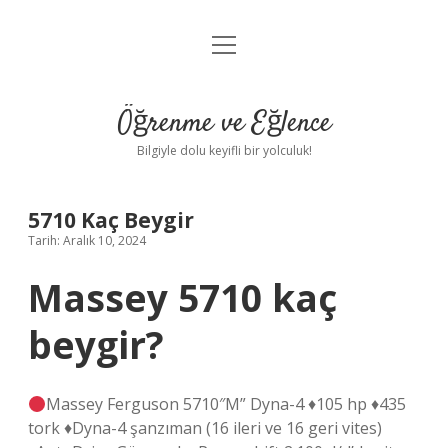
menüyü
Anasayfa
aç
Gizlilik Politikası
Öğrenme ve Eğlence
Yasal Uyarı
Bilgiyle dolu keyifli bir yolculuk!
Hakkımızda
5710 Kaç Beygir
Tarih: Aralık 10, 2024
Massey 5710 kaç
beygir?
Massey Ferguson 5710″M” Dyna-4 ♦105 hp ♦435
tork ♦Dyna-4 şanzıman (16 ileri ve 16 geri vites)