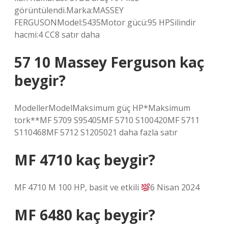
görüntülendi.Marka:MASSEY
FERGUSONModel:5435Motor gücü:95 HPSilindir
hacmi:4 CC8 satır daha
57 10 Massey Ferguson kaç
beygir?
ModellerModelMaksimum güç HP*Maksimum
tork**MF 5709 S95405MF 5710 S100420MF 5711
S110468MF 5712 S1205021 daha fazla satır
MF 4710 kaç beygir?
MF 4710 M 100 HP, basit ve etkili
6 Nisan 2024
MF 6480 kaç beygir?