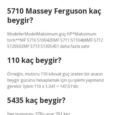
5710 Massey Ferguson kaç
beygir?
ModellerModelMaksimum güç HP*Maksimum
tork**MF 5710 S100420MF 5711 S110468MF 5712
S120502MF 5713 S1305451 daha fazla satır
110 kaç beygir?
Örneğin, motoru 110 kilovat güç üreten bir aracın
beygir gücünü hesaplamak için şu işlemi yapmanız
gerekir: İşlem 110 x 1,341 = 147,51’dir.
5435 kaç beygir?
İlan numarası: 37Bu araç 791 kez