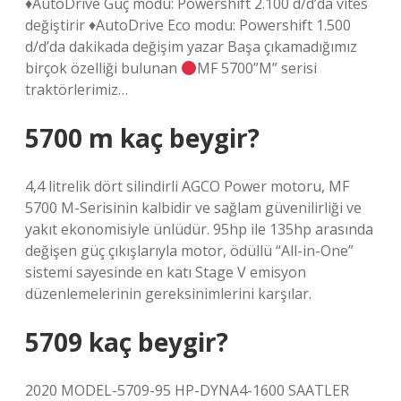
♦AutoDrive Güç modu: Powershift 2.100 d/d’da vites
değiştirir ♦AutoDrive Eco modu: Powershift 1.500
d/d’da dakikada değişim yazar Başa çıkamadığımız
birçok özelliği bulunan
MF 5700”M” serisi
traktörlerimiz…
5700 m kaç beygir?
4,4 litrelik dört silindirli AGCO Power motoru, MF
5700 M-Serisinin kalbidir ve sağlam güvenilirliği ve
yakıt ekonomisiyle ünlüdür. 95hp ile 135hp arasında
değişen güç çıkışlarıyla motor, ödüllü “All-in-One”
sistemi sayesinde en katı Stage V emisyon
düzenlemelerinin gereksinimlerini karşılar.
5709 kaç beygir?
2020 MODEL-5709-95 HP-DYNA4-1600 SAATLER