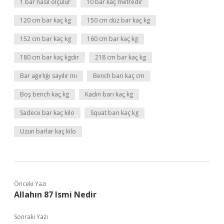
1 bar nasıl ölçülür
10 bar kaç metredir
120 cm bar kaç kg
150 cm düz bar kaç kg
152 cm bar kaç kg
160 cm bar kaç kg
180 cm bar kaç kgdır
218 cm bar kaç kg
Bar ağırlığı sayılır mı
Bench bari kaç cm
Boş bench kaç kg
Kadın barı kaç kg
Sadece bar kaç kilo
Squat barı kaç kg
Uzun barlar kaç kilo
Önceki Yazı
Allahın 87 Ismi Nedir
Sonraki Yazı