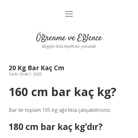
menüyü
Anasayfa
aç
Gizlilik Politikası
Öğrenme ve Eğlence
Yasal Uyarı
Bilgiyle dolu keyifli bir yolculuk!
Hakkımızda
20 Kg Bar Kaç Cm
Tarih: Ocak 1, 2025
160 cm bar kaç kg?
Bar ile toplam 105 kg ağırlıkla çalışabilirsiniz.
180 cm bar kaç kg’dır?