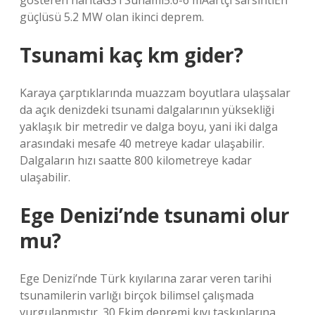
gösteren haritaGSTSunami5.6-6 mAartçı sarsıntıEn
güçlüsü 5.2 MW olan ikinci deprem.
Tsunami kaç km gider?
Karaya çarptıklarında muazzam boyutlara ulaşsalar
da açık denizdeki tsunami dalgalarının yüksekliği
yaklaşık bir metredir ve dalga boyu, yani iki dalga
arasındaki mesafe 40 metreye kadar ulaşabilir.
Dalgaların hızı saatte 800 kilometreye kadar
ulaşabilir.
Ege Denizi’nde tsunami olur
mu?
Ege Denizi’nde Türk kıyılarına zarar veren tarihi
tsunamilerin varlığı birçok bilimsel çalışmada
vurgulanmıştır. 30 Ekim depremi kıyı taşkınlarına