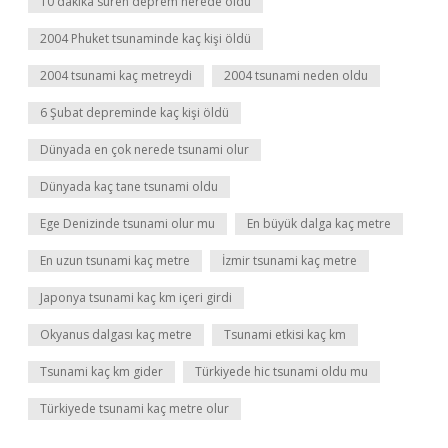
10 dakika süren deprem nerede oldu
2004 Phuket tsunaminde kaç kişi öldü
2004 tsunami kaç metreydi
2004 tsunami neden oldu
6 Şubat depreminde kaç kişi öldü
Dünyada en çok nerede tsunami olur
Dünyada kaç tane tsunami oldu
Ege Denizinde tsunami olur mu
En büyük dalga kaç metre
En uzun tsunami kaç metre
İzmir tsunami kaç metre
Japonya tsunami kaç km içeri girdi
Okyanus dalgası kaç metre
Tsunami etkisi kaç km
Tsunami kaç km gider
Türkiyede hic tsunami oldu mu
Türkiyede tsunami kaç metre olur