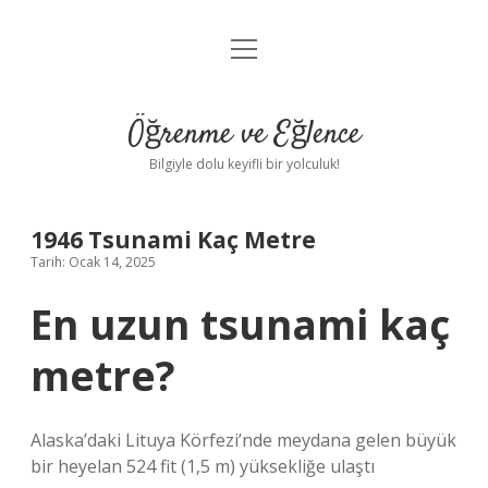
menüyü
Anasayfa
aç
Gizlilik Politikası
Öğrenme ve Eğlence
Yasal Uyarı
Bilgiyle dolu keyifli bir yolculuk!
Hakkımızda
1946 Tsunami Kaç Metre
Tarih: Ocak 14, 2025
En uzun tsunami kaç
metre?
Alaska’daki Lituya Körfezi’nde meydana gelen büyük
bir heyelan 524 fit (1,5 m) yüksekliğe ulaştı