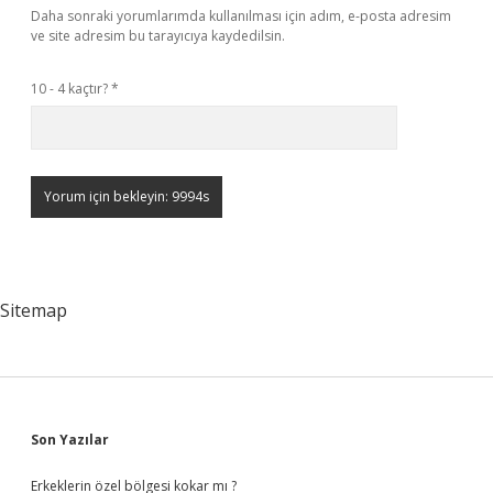
Daha sonraki yorumlarımda kullanılması için adım, e-posta adresim
ve site adresim bu tarayıcıya kaydedilsin.
10 - 4 kaçtır?
*
Sitemap
Sidebar
Son Yazılar
Erkeklerin özel bölgesi kokar mı ?