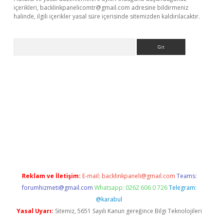
içerikleri,
backlinkpanelicomtr@gmail.com
adresine bildirmeniz
halinde, ilgili içerikler yasal süre içerisinde sitemizden kaldırılacaktır.
Arama
vdcasino
Reklam ve İletişim:
E-mail:
backlinkpaneli@gmail.com
Teams:
forumhizmeti@gmail.com
Whatsapp: 0262 606 0 726
Telegram:
@karabul
Yasal Uyarı:
Sitemiz, 5651 Sayılı Kanun gereğince Bilgi Teknolojileri