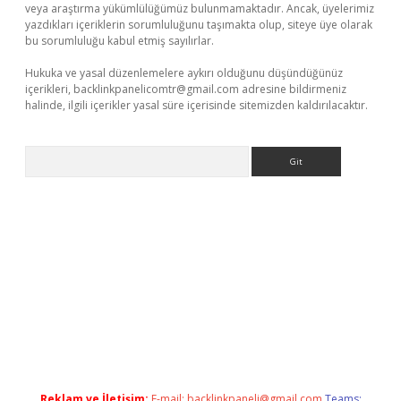
veya araştırma yükümlülüğümüz bulunmamaktadır. Ancak, üyelerimiz
yazdıkları içeriklerin sorumluluğunu taşımakta olup, siteye üye olarak
bu sorumluluğu kabul etmiş sayılırlar.
Hukuka ve yasal düzenlemelere aykırı olduğunu düşündüğünüz
içerikleri,
backlinkpanelicomtr@gmail.com
adresine bildirmeniz
halinde, ilgili içerikler yasal süre içerisinde sitemizden kaldırılacaktır.
Arama
ino
Reklam ve İletişim:
E-mail:
backlinkpaneli@gmail.com
Teams: