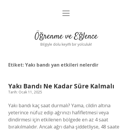
menüyü
Anasayfa
aç
Gizlilik Politikası
Öğrenme ve Eğlence
Yasal Uyarı
Bilgiyle dolu keyifli bir yolculuk!
Hakkımızda
Etiket:
Yakı bandı yan etkileri nelerdir
Yakı Bandı Ne Kadar Süre Kalmalı
Tarih: Ocak 11, 2025
Yakı bandı kaç saat durmalı? Yama, cildin altına
yeterince nüfuz edip ağrınızı hafifletmesi veya
dindirmesi için etkilenen bölgede en az 4 saat
bırakılmalıdır. Ancak ağrı daha şiddetliyse, 48 saate