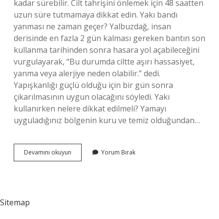
kadar sürebilir. Cilt tahrişini önlemek için 48 saatten
uzun süre tutmamaya dikkat edin. Yakı bandı
yanması ne zaman geçer? Yalbuzdağ, insan
derisinde en fazla 2 gün kalması gereken bantın son
kullanma tarihinden sonra hasara yol açabileceğini
vurgulayarak, “Bu durumda ciltte aşırı hassasiyet,
yanma veya alerjiye neden olabilir.” dedi.
Yapışkanlığı güçlü olduğu için bir gün sonra
çıkarılmasının uygun olacağını söyledi. Yakı
kullanırken nelere dikkat edilmeli? Yamayı
uyguladığınız bölgenin kuru ve temiz olduğundan…
Yakı
Devamını okuyun
Yorum Bırak
Bandı
Ne
Kadar
Süre
Kalmalı
Sitemap