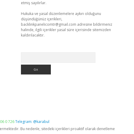
etmiş sayılırlar.
Hukuka ve yasal düzenlemelere aykırı olduğunu
düşündüğünüz içerikleri,
backlinkpanelicomtr@gmail.com
adresine bildirmeniz
halinde, ilgili içerikler yasal süre içerisinde sitemizden
kaldırılacaktır.
Arama
06 0 726
Telegram: @karabul
vermektedir. Bu nedenle, sitedeki içerikleri proaktif olarak denetleme