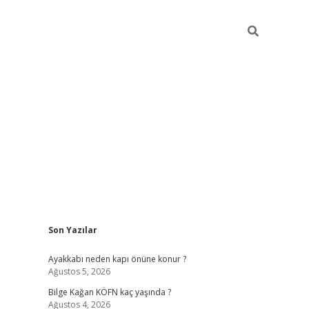
Sidebar
Son Yazılar
vdcasino
Ayakkabı neden kapı önüne konur ?
Ağustos 5, 2026
Bilge Kağan KÖFN kaç yaşında ?
Ağustos 4, 2026