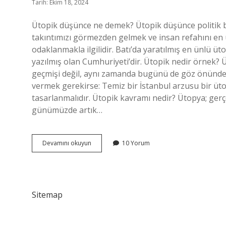
Tarih: Ekim 18, 2024
Ütopik düşünce ne demek? Ütopik düşünce politik 
takıntımızı görmezden gelmek ve insan refahını e
odaklanmakla ilgilidir. Batı’da yaratılmış en ünlü üt
yazılmış olan Cumhuriyeti’dir. Ütopik nedir örnek? 
geçmişi değil, aynı zamanda bugünü de göz önünde 
vermek gerekirse: Temiz bir İstanbul arzusu bir üto
tasarlanmalıdır. Ütopik kavramı nedir? Ütopya; gerç
günümüzde artık…
Ütopik
Devamını okuyun
10 Yorum
Hayal
Ne
Demek
Sitemap