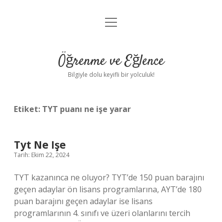
menüyü
Anasayfa
aç
Gizlilik Politikası
Öğrenme ve Eğlence
Yasal Uyarı
Bilgiyle dolu keyifli bir yolculuk!
Hakkımızda
Etiket:
TYT puanı ne işe yarar
Tyt Ne Işe
Tarih: Ekim 22, 2024
TYT kazanınca ne oluyor? TYT’de 150 puan barajını
geçen adaylar ön lisans programlarına, AYT’de 180
puan barajını geçen adaylar ise lisans
programlarının 4. sınıfı ve üzeri olanlarını tercih