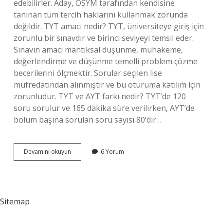
edebilirler. Aday, ÖSYM tarafından kendisine
tanınan tüm tercih haklarını kullanmak zorunda
değildir. TYT amacı nedir? TYT, üniversiteye giriş için
zorunlu bir sınavdır ve birinci seviyeyi temsil eder.
Sınavın amacı mantıksal düşünme, muhakeme,
değerlendirme ve düşünme temelli problem çözme
becerilerini ölçmektir. Sorular seçilen lise
müfredatından alınmıştır ve bu oturuma katılım için
zorunludur. TYT ve AYT farkı nedir? TYT’de 120
soru sorulur ve 165 dakika süre verilirken, AYT’de
bölüm başına sorulan soru sayısı 80’dir…
Tyt
Devamını okuyun
6 Yorum
Ne
Işe
Sitemap