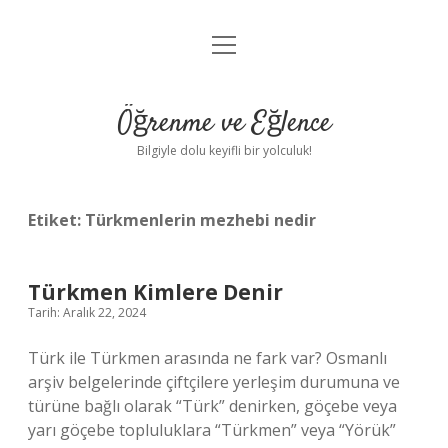
menüyü
Anasayfa
aç
Gizlilik Politikası
Öğrenme ve Eğlence
Yasal Uyarı
Bilgiyle dolu keyifli bir yolculuk!
Hakkımızda
Etiket:
Türkmenlerin mezhebi nedir
Türkmen Kimlere Denir
Tarih: Aralık 22, 2024
Türk ile Türkmen arasında ne fark var? Osmanlı
arşiv belgelerinde çiftçilere yerleşim durumuna ve
türüne bağlı olarak “Türk” denirken, göçebe veya
yarı göçebe topluluklara “Türkmen” veya “Yörük”