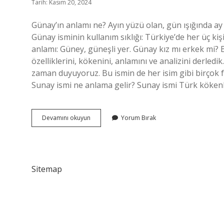
Tarih: Kasım 20, 2024
Günay’ın anlamı ne? Ayın yüzü olan, gün ışığında ay
Günay isminin kullanım sıklığı: Türkiye’de her üç 
anlamı: Güney, güneşli yer. Günay kız mı erkek mi? Bu
özelliklerini, kökenini, anlamını ve analizini derled
zaman duyuyoruz. Bu ismin de her isim gibi birçok fark
Sunay ismi ne anlama gelir? Sunay ismi Türk kökenli
Günay
Devamını okuyun
Yorum Bırak
Ne
Anlamına
Gelir
Sitemap