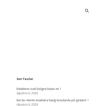
Sidebar
Son Yazılar
vdcasino
Erkeklerin özel bölgesi kokar mı ?
Ağustos 6, 2026
Kur’an-ı Kerim insanlara hangi konularda yol gösterir ?
Ağustos 6, 2026