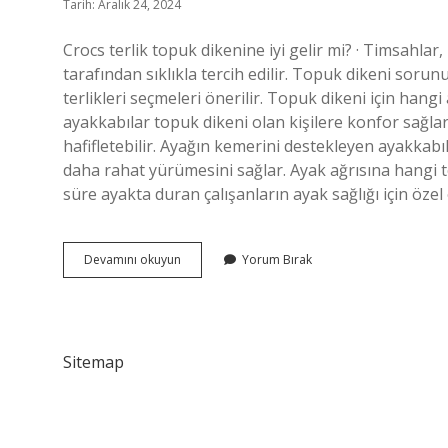
Tarih: Aralık 24, 2024
Crocs terlik topuk dikenine iyi gelir mi? · Timsahlar,
tarafından sıklıkla tercih edilir. Topuk dikeni sor
terlikleri seçmeleri önerilir. Topuk dikeni için hang
ayakkabılar topuk dikeni olan kişilere konfor sağlar
hafifletebilir. Ayağın kemerini destekleyen ayakkabıl
daha rahat yürümesini sağlar. Ayak ağrısına hangi ter
süre ayakta duran çalışanların ayak sağlığı için özel
Topuk
Devamını okuyun
Yorum Bırak
Dikeni
Için
Ne
Tür
Terlik
Sitemap
Giymeli