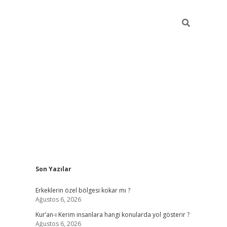
Sidebar
Son Yazılar
vdcasino
Erkeklerin özel bölgesi kokar mı ?
Ağustos 6, 2026
Kur’an-ı Kerim insanlara hangi konularda yol gösterir ?
Ağustos 6, 2026