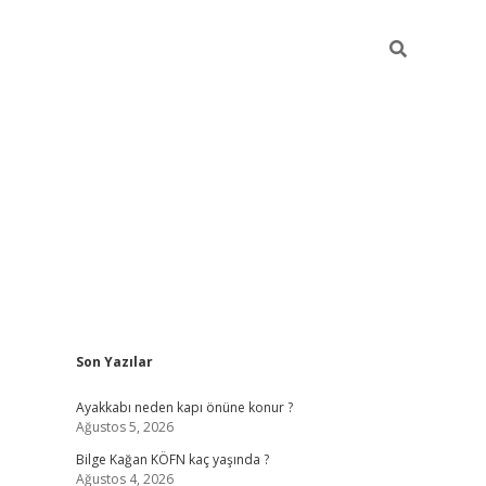
Sidebar
Son Yazılar
vdcasino
Ayakkabı neden kapı önüne konur ?
Ağustos 5, 2026
Bilge Kağan KÖFN kaç yaşında ?
Ağustos 4, 2026