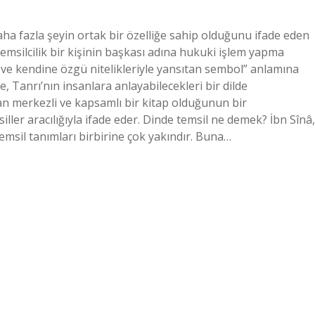
aha fazla şeyin ortak bir özelliğe sahip olduğunu ifade eden
 temsilcilik bir kişinin başkası adına hukuki işlem yapma
an ve kendine özgü nitelikleriyle yansıtan sembol” anlamına
, Tanrı’nın insanlara anlayabilecekleri bir dilde
n merkezli ve kapsamlı bir kitap olduğunun bir
iller aracılığıyla ifade eder. Dinde temsil ne demek? İbn Sînâ,
msil tanımları birbirine çok yakındır. Buna…