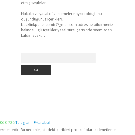
etmiş sayılırlar.
Hukuka ve yasal düzenlemelere aykırı olduğunu
düşündüğünüz içerikleri,
backlinkpanelicomtr@gmail.com
adresine bildirmeniz
halinde, ilgili içerikler yasal süre içerisinde sitemizden
kaldırılacaktır.
Arama
06 0 726
Telegram: @karabul
vermektedir. Bu nedenle, sitedeki içerikleri proaktif olarak denetleme