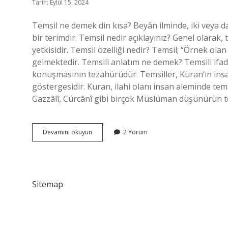
Tarih: Eylül 15, 2024
Temsil ne demek din kısa? Beyân ilminde, iki veya d
bir terimdir. Temsil nedir açıklayınız? Genel olarak,
yetkisidir. Temsil özelliği nedir? Temsil; “Örnek ol
gelmektedir. Temsili anlatım ne demek? Temsili ifade
konuşmasının tezahürüdür. Temsiller, Kuran’ın insa
göstergesidir. Kuran, ilahi olanı insan aleminde tems
Gazzâlî, Cürcânî gibi birçok Müslüman düşünürün te
Temsil
Devamını okuyun
2 Yorum
Nedir
Kısaca
Dini
Sitemap