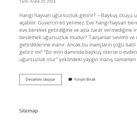
Tarih: Aralık 20, 2024
Hangi hayvan uğursuzluk getirir? – Baykuş ötüşü uğ
açabilir. Güvercin eti yenmez. Eve hangi hayvan bere
eve bereket getirdiğine ve asla zarar vermediğine i
beslemek uğursuzluk mudur? Tavşanlar sevimli ve o
getirdiklerine inanır. Ancak bu inançların çoğu batıl
getirir mi? “Bir evin damında baykuş öterse o evde
uğursuzluk olur” şeklindeki yaygın inanış tamame
Hangi
Devamını okuyun
Yorum Bırak
Hayvan
Eve
Uğursuzluk
Getirir
Sitemap