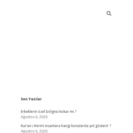
Sidebar
Son Yazılar
vdcasino
Erkeklerin özel bölgesi kokar mı ?
Ağustos 6, 2026
Kur’an-ı Kerim insanlara hangi konularda yol gösterir ?
Ağustos 6, 2026