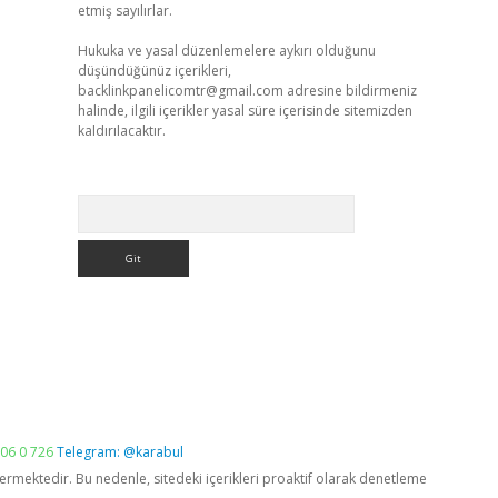
etmiş sayılırlar.
Hukuka ve yasal düzenlemelere aykırı olduğunu
düşündüğünüz içerikleri,
backlinkpanelicomtr@gmail.com
adresine bildirmeniz
halinde, ilgili içerikler yasal süre içerisinde sitemizden
kaldırılacaktır.
Arama
06 0 726
Telegram: @karabul
vermektedir. Bu nedenle, sitedeki içerikleri proaktif olarak denetleme