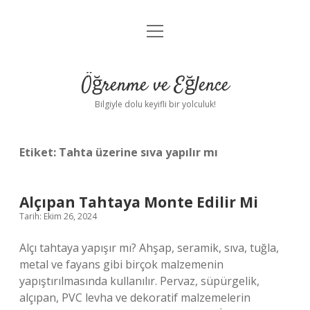
menüyü
Anasayfa
aç
Gizlilik Politikası
Öğrenme ve Eğlence
Yasal Uyarı
Bilgiyle dolu keyifli bir yolculuk!
Hakkımızda
Etiket:
Tahta üzerine sıva yapılır mı
Alçıpan Tahtaya Monte Edilir Mi
Tarih: Ekim 26, 2024
Alçı tahtaya yapışır mı? Ahşap, seramik, sıva, tuğla,
metal ve fayans gibi birçok malzemenin
yapıştırılmasında kullanılır. Pervaz, süpürgelik,
alçıpan, PVC levha ve dekoratif malzemelerin