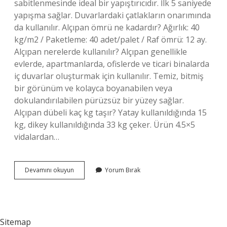
sabitlenmesinde ideal bir yapıştırıcıdır. İlk 5 saniyede
yapışma sağlar. Duvarlardaki çatlakların onarımında
da kullanılır. Alçıpan ömrü ne kadardır? Ağırlık: 40
kg/m2 / Paketleme: 40 adet/palet / Raf ömrü: 12 ay.
Alçıpan nerelerde kullanılır? Alçıpan genellikle
evlerde, apartmanlarda, ofislerde ve ticari binalarda
iç duvarlar oluşturmak için kullanılır. Temiz, bitmiş
bir görünüm ve kolayca boyanabilen veya
dokulandırılabilen pürüzsüz bir yüzey sağlar.
Alçıpan dübeli kaç kg taşır? Yatay kullanıldığında 15
kg, dikey kullanıldığında 33 kg çeker. Ürün 4.5×5
vidalardan…
Alçıpan
Devamını okuyun
Yorum Bırak
Tahtaya
Monte
Edilir
Mi
Sitemap