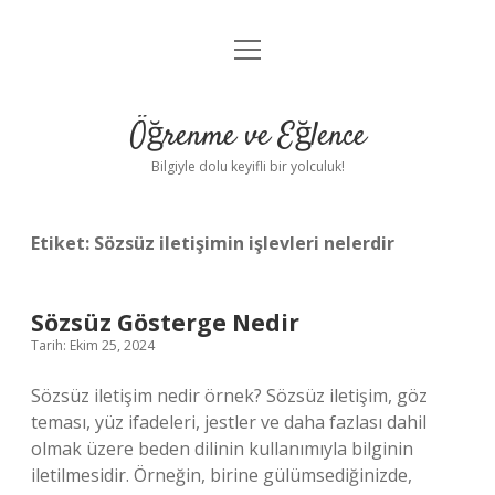
menüyü
Anasayfa
aç
Gizlilik Politikası
Öğrenme ve Eğlence
Yasal Uyarı
Bilgiyle dolu keyifli bir yolculuk!
Hakkımızda
Etiket:
Sözsüz iletişimin işlevleri nelerdir
Sözsüz Gösterge Nedir
Tarih: Ekim 25, 2024
Sözsüz iletişim nedir örnek? Sözsüz iletişim, göz
teması, yüz ifadeleri, jestler ve daha fazlası dahil
olmak üzere beden dilinin kullanımıyla bilginin
iletilmesidir. Örneğin, birine gülümsediğinizde,