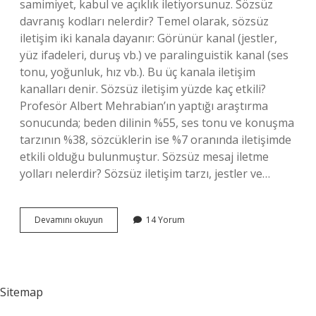
samimiyet, kabul ve açıklık iletiyorsunuz. Sözsüz
davranış kodları nelerdir? Temel olarak, sözsüz
iletişim iki kanala dayanır: Görünür kanal (jestler,
yüz ifadeleri, duruş vb.) ve paralinguistik kanal (ses
tonu, yoğunluk, hız vb.). Bu üç kanala iletişim
kanalları denir. Sözsüz iletişim yüzde kaç etkili?
Profesör Albert Mehrabian’ın yaptığı araştırma
sonucunda; beden dilinin %55, ses tonu ve konuşma
tarzının %38, sözcüklerin ise %7 oranında iletişimde
etkili olduğu bulunmuştur. Sözsüz mesaj iletme
yolları nelerdir? Sözsüz iletişim tarzı, jestler ve…
Sözsüz
Devamını okuyun
14 Yorum
Gösterge
Nedir
Sitemap