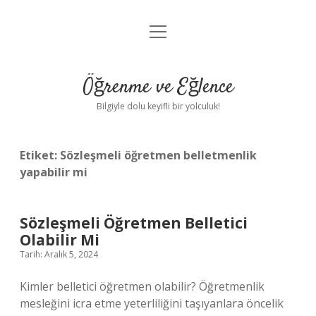
menüyü
Anasayfa
aç
Gizlilik Politikası
Öğrenme ve Eğlence
Yasal Uyarı
Bilgiyle dolu keyifli bir yolculuk!
Hakkımızda
Etiket:
Sözleşmeli öğretmen belletmenlik
yapabilir mi
Sözleşmeli Öğretmen Belletici
Olabilir Mi
Tarih: Aralık 5, 2024
Kimler belletici öğretmen olabilir? Öğretmenlik
mesleğini icra etme yeterliliğini taşıyanlara öncelik