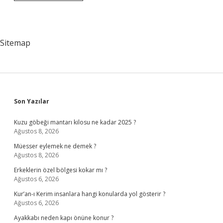
Öğretmen
Belletici
Olabilir
Mi
Sitemap
Sidebar
Son Yazılar
Kuzu göbeği mantarı kilosu ne kadar 2025 ?
Ağustos 8, 2026
Müesser eylemek ne demek ?
Ağustos 8, 2026
Erkeklerin özel bölgesi kokar mı ?
Ağustos 6, 2026
Kur’an-ı Kerim insanlara hangi konularda yol gösterir ?
Ağustos 6, 2026
Ayakkabı neden kapı önüne konur ?