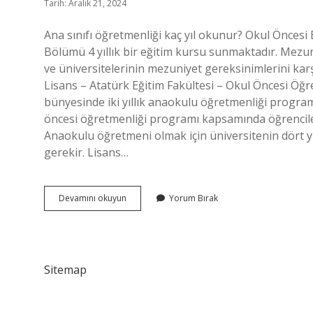
Tarih: Aralık 21, 2024
Ana sınıfı öğretmenliği kaç yıl okunur? Okul Öncesi 
Bölümü 4 yıllık bir eğitim kursu sunmaktadır. Mezu
ve üniversitelerinin mezuniyet gereksinimlerini karş
Lisans – Atatürk Eğitim Fakültesi – Okul Öncesi Öğr
bünyesinde iki yıllık anaokulu öğretmenliği programı 
öncesi öğretmenliği programı kapsamında öğrenciler
Anaokulu öğretmeni olmak için üniversitenin dört y
gerekir. Lisans…
Ana
Devamını okuyun
Yorum Bırak
Sınıfı
Öğretmenliği
Kaç
Yıl
Sitemap