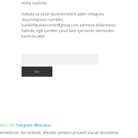
etmiş sayılırlar.
Hukuka ve yasal düzenlemelere aykırı olduğunu
düşündüğünüz içerikleri,
backlinkpanelicomtr@gmail.com
adresine bildirmeniz
halinde, ilgili içerikler yasal süre içerisinde sitemizden
kaldırılacaktır.
Arama
06 0 726
Telegram: @karabul
vermektedir. Bu nedenle, sitedeki içerikleri proaktif olarak denetleme