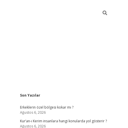
Sidebar
Son Yazılar
vdcasino
Erkeklerin özel bölgesi kokar mı ?
Ağustos 6, 2026
Kur’an-ı Kerim insanlara hangi konularda yol gösterir ?
Ağustos 6, 2026