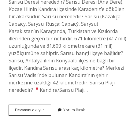
Sarısu Deresi nerededir? Sarısu Deresi (Ana Dere),
Kocaeli ilinin Kandıra ilçesinde Karadeniz’e dökülen
bir akarsudur. Sarı su nerededir? Sarisu (Kazakça:
Сарысу, Sarysu; Rusça: Сарысу́, Sarysu)
Kazakistan’ın Karaganda, Türkistan ve Kızılorda
illerinden geçen bir nehirdir. 671 kilometre (417 mil)
uzunluğunda ve 81.600 kilometrekare (31 mil)
yüzölçümüne sahiptir. Sarısu hangi ilçeye bağlıdır?
Sarısu, Antalya ilinin Konyaaltı ilçesine bağlı bir
ilçedir. Kandıra Sarısu arası kaç kilometre? Merkezi
Sarısu Vadisi’nde bulunan Kandıra’nın şehir
merkezine uzaklığı 42 kilometredir. Sarısu Plajı
nerededir?
Kandıra/Sarısu Plajı…
Sarisu
Devamını okuyun
Yorum Bırak
Nereye
Bagli