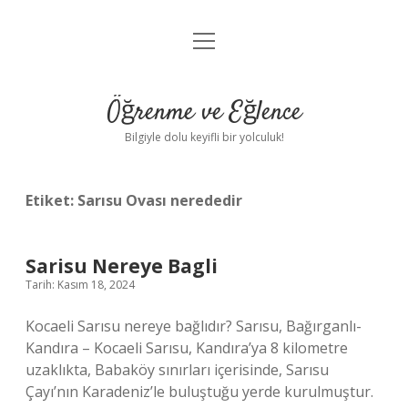
menüyü
Anasayfa
aç
Gizlilik Politikası
Öğrenme ve Eğlence
Yasal Uyarı
Bilgiyle dolu keyifli bir yolculuk!
Hakkımızda
Etiket:
Sarısu Ovası nerededir
Sarisu Nereye Bagli
Tarih: Kasım 18, 2024
Kocaeli Sarısu nereye bağlıdır? Sarısu, Bağırganlı-
Kandıra – Kocaeli Sarısu, Kandıra’ya 8 kilometre
uzaklıkta, Babaköy sınırları içerisinde, Sarısu
Çayı’nın Karadeniz’le buluştuğu yerde kurulmuştur.