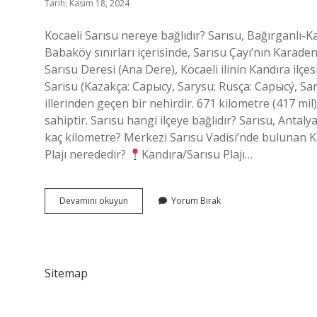
Tarih: Kasım 18, 2024
Kocaeli Sarısu nereye bağlıdır? Sarısu, Bağırganlı-Ka
Babaköy sınırları içerisinde, Sarısu Çayı’nın Karad
Sarısu Deresi (Ana Dere), Kocaeli ilinin Kandıra ilç
Sarisu (Kazakça: Сарысу, Sarysu; Rusça: Сарысу́, Sa
illerinden geçen bir nehirdir. 671 kilometre (417 m
sahiptir. Sarısu hangi ilçeye bağlıdır? Sarısu, Antalya 
kaç kilometre? Merkezi Sarısu Vadisi’nde bulunan Ka
Plajı nerededir?
Kandıra/Sarısu Plajı…
Sarisu
Devamını okuyun
Yorum Bırak
Nereye
Bagli
Sitemap