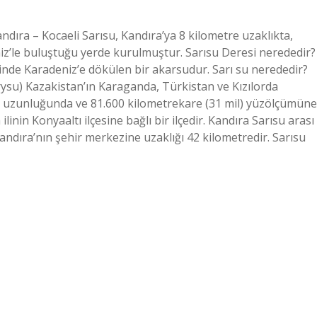
ndıra – Kocaeli Sarısu, Kandıra’ya 8 kilometre uzaklıkta,
eniz’le buluştuğu yerde kurulmuştur. Sarısu Deresi nerededir?
esinde Karadeniz’e dökülen bir akarsudur. Sarı su nerededir?
rysu) Kazakistan’ın Karaganda, Türkistan ve Kızılorda
il) uzunluğunda ve 81.600 kilometrekare (31 mil) yüzölçümüne
ilinin Konyaaltı ilçesine bağlı bir ilçedir. Kandıra Sarısu arası
ndıra’nın şehir merkezine uzaklığı 42 kilometredir. Sarısu