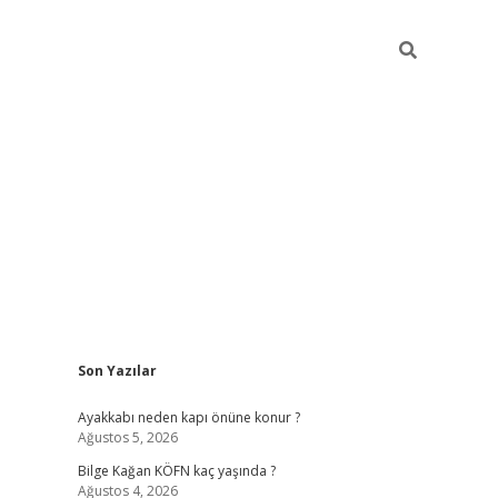
Sidebar
Son Yazılar
vdcasino
Ayakkabı neden kapı önüne konur ?
Ağustos 5, 2026
Bilge Kağan KÖFN kaç yaşında ?
Ağustos 4, 2026