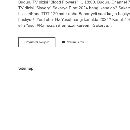
Bugün. TV dizisi “Blood Flowers” … 18:00. Bugün. Channel 7
TV dizisi “Slavery” Sakarya Fırat 2024 hangi kanalda? Sakar
bilgileriKanalTRT 120 satır daha Bahar yeli saat kaçta başl
başlıyor! -YouTube. Hz Yusuf hangi kanalda 2024? Kanal 7 H
#HzYusuf #Ramazan #ramazankareem. Sakarya…
Bu
Devamını okuyun
Yorum Bırak
Akşam
Kanal
7
De
Sakarya
Sitemap
Fırat
Dizisi
Var
Mı