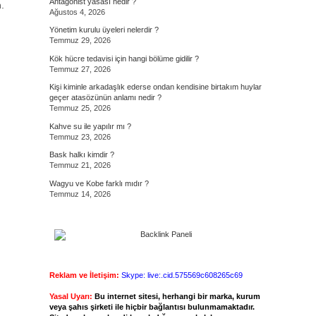
Antagonist yasası nedir ?
.
Ağustos 4, 2026
Yönetim kurulu üyeleri nelerdir ?
Temmuz 29, 2026
Kök hücre tedavisi için hangi bölüme gidilir ?
Temmuz 27, 2026
Kişi kiminle arkadaşlık ederse ondan kendisine birtakım huylar
geçer atasözünün anlamı nedir ?
Temmuz 25, 2026
Kahve su ile yapılır mı ?
Temmuz 23, 2026
Bask halkı kimdir ?
Temmuz 21, 2026
Wagyu ve Kobe farklı mıdır ?
Temmuz 14, 2026
Reklam ve İletişim:
Skype: live:.cid.575569c608265c69
Yasal Uyarı:
Bu internet sitesi, herhangi bir marka, kurum
veya şahıs şirketi ile hiçbir bağlantısı bulunmamaktadır.