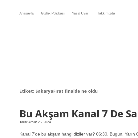
Anasayfa
Gizlilik Politikası
Yasal Uyarı
Hakkımızda
Etiket:
SakaryaFırat finalde ne oldu
Bu Akşam Kanal 7 De Sak
Tarih: Aralık 25, 2024
Kanal 7’de bu akşam hangi diziler var? 06:30. Bugün. Yarın 