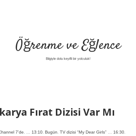
Öğrenme ve Eğlence
Bilgiyle dolu keyifli bir yolculuk!
arya Fırat Dizisi Var Mı
Channel 7’de. … 13:10. Bugün. TV dizisi “My Dear Girls” … 16:30.