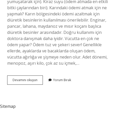
yumuşatarak için). Kiraz suyu (ödem atmada en etkili
bitki çaylarından biri). Karındaki ödemi atmak için ne
yapmalı? Karın bölgesindeki ödemi azaltmak için
diüretik besinlerin kullanılması önerilebilir. Enginar,
pancar, lahana, maydanoz ve mısır koçanı başlıca
diüretik besinler arasındadır. Doğru kullanımı için
doktora danışmak daha iyidir. Vücutta en çok ne
ödem yapar? Ödem tuz ve şekeri sever! Genellikle
ellerde, ayaklarda ve bacaklarda oluşan ödem,
vücutta ağırlığa ve şişmeye neden olur. Adet dönemi,
menopoz, aşırı kilo, çok az su içmek,…
Ödem
Devamını okuyun
Yorum Bırak
Atmak
Için
Sabah
Aç
Karnına
Sitemap
Ne
Içilir