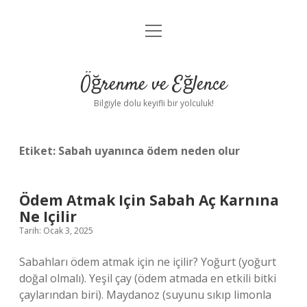
menüyü
Anasayfa
aç
Gizlilik Politikası
Öğrenme ve Eğlence
Yasal Uyarı
Bilgiyle dolu keyifli bir yolculuk!
Hakkımızda
Etiket:
Sabah uyanınca ödem neden olur
Ödem Atmak Için Sabah Aç Karnına
Ne Içilir
Tarih: Ocak 3, 2025
Sabahları ödem atmak için ne içilir? Yoğurt (yoğurt
doğal olmalı). Yeşil çay (ödem atmada en etkili bitki
çaylarından biri). Maydanoz (suyunu sıkıp limonla