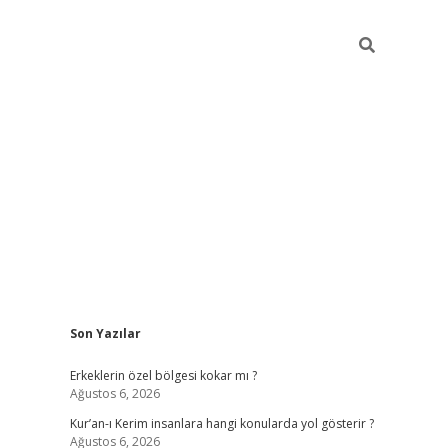
Sidebar
Son Yazılar
vdcasino
Erkeklerin özel bölgesi kokar mı ?
Ağustos 6, 2026
Kur’an-ı Kerim insanlara hangi konularda yol gösterir ?
Ağustos 6, 2026