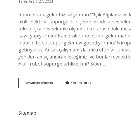
Tarih: Aralık 27, 2024
Robot süpürgeler bizi izliyor mu? “Işık Algılama ve 
akıllı elektrikli süpürgelerin çevrelerindeki nesneleri
teknolojisi nesneler ile ölçüm cihazı arasındaki mesa
kayıt yapıyor mu? Kameralı robot süpürgeler mahrem 
olabilir. Robot süpürgeler evi gözetliyor mu? Niru
getiriyoruz. Ancak çalışmamızla, mikrofonları olmasa
yeniden amaçlandırabileceğimizi ve bunları evdeki k
Akıllı robot süpürge tehlikeli mi? Siber…
Robot
Devamını okuyun
Yorum Bırak
Süpürge
Casus
Mu
Sitemap