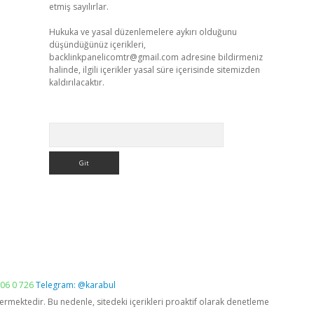
etmiş sayılırlar.
Hukuka ve yasal düzenlemelere aykırı olduğunu
düşündüğünüz içerikleri,
backlinkpanelicomtr@gmail.com
adresine bildirmeniz
halinde, ilgili içerikler yasal süre içerisinde sitemizden
kaldırılacaktır.
Arama
06 0 726
Telegram: @karabul
vermektedir. Bu nedenle, sitedeki içerikleri proaktif olarak denetleme