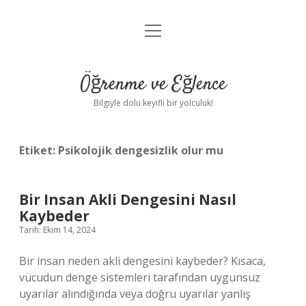
menüyü
Anasayfa
aç
Gizlilik Politikası
Öğrenme ve Eğlence
Yasal Uyarı
Bilgiyle dolu keyifli bir yolculuk!
Hakkımızda
Etiket:
Psikolojik dengesizlik olur mu
Bir Insan Akli Dengesini Nasıl
Kaybeder
Tarih: Ekim 14, 2024
Bir insan neden akli dengesini kaybeder? Kısaca,
vücudun denge sistemleri tarafından uygunsuz
uyarılar alındığında veya doğru uyarılar yanlış