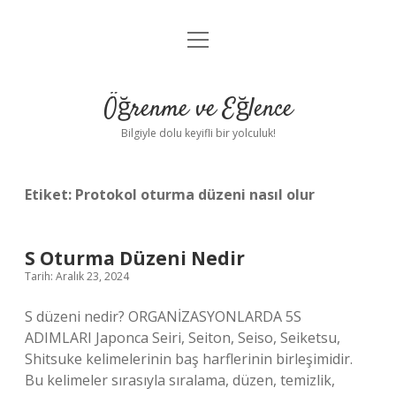
menüyü
Anasayfa
aç
Gizlilik Politikası
Öğrenme ve Eğlence
Yasal Uyarı
Bilgiyle dolu keyifli bir yolculuk!
Hakkımızda
Etiket:
Protokol oturma düzeni nasıl olur
S Oturma Düzeni Nedir
Tarih: Aralık 23, 2024
S düzeni nedir? ORGANİZASYONLARDA 5S
ADIMLARI Japonca Seiri, Seiton, Seiso, Seiketsu,
Shitsuke kelimelerinin baş harflerinin birleşimidir.
Bu kelimeler sırasıyla sıralama, düzen, temizlik,