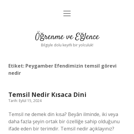
menüyü
Anasayfa
aç
Gizlilik Politikası
Öğrenme ve Eğlence
Yasal Uyarı
Bilgiyle dolu keyifli bir yolculuk!
Hakkımızda
Etiket:
Peygamber Efendimizin temsil görevi
nedir
Temsil Nedir Kısaca Dini
Tarih: Eylül 15, 2024
Temsil ne demek din kısa? Beyân ilminde, iki veya
daha fazla şeyin ortak bir özelliğe sahip olduğunu
ifade eden bir terimdir. Temsil nedir açıklayınız?