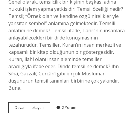
Genel olarak, temsilcilik bir kişinin başkası adına
hukuki işlem yapma yetkisidir. Temsil özelliği nedir?
Temsil; “Örnek olan ve kendine özgü nitelikleriyle
yansıtan sembol” anlamına gelmektedir. Temsili
anlatım ne demek? Temsili ifade, Tanrı’nın insanlara
anlayabilecekleri bir dilde konuşmasının
tezahürüdür. Temsiller, Kuran’ın insan merkezli ve
kapsamlı bir kitap olduğunun bir göstergesidir.
Kuran, ilahi olanı insan aleminde temsiller
aracılığıyla ifade eder. Dinde temsil ne demek? İbn
Sînâ, Gazzâlî, Cürcânî gibi birçok Müslüman
düşünürün temsil tanımları birbirine çok yakındır.
Buna…
Temsil
Devamını okuyun
2 Yorum
Nedir
Kısaca
Dini