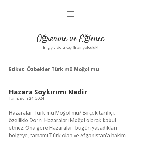
menüyü
Anasayfa
aç
Gizlilik Politikası
Öğrenme ve Eğlence
Yasal Uyarı
Bilgiyle dolu keyifli bir yolculuk!
Hakkımızda
Etiket:
Özbekler Türk mü Moğol mu
Hazara Soykırımı Nedir
Tarih: Ekim 24, 2024
Hazaralar Türk mü Moğol mu? Birçok tarihçi,
özellikle Dorn, Hazaraları Moğol olarak kabul
etmez. Ona göre Hazaralar, bugün yaşadıkları
bölgeye, tamamı Türk olan ve Afganistan’a hakim