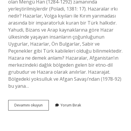
olan Mengü Han (1284-1292) zamanında
yerleştirilmişlerdir (Poladi, 1381: 17). Hazaralar ırkı
nedir? Hazarlar, Volga kıyıları ile Kırım yarımadası
arasında bir imparatorluk kuran bir Türk halkıdır.
Yahudi, Bizans ve Arap kaynaklarına göre Hazar
ülkesinde yaşayan insanların çoğunluğunun
Uygurlar, Hazarlar, Ön Bulgarlar, Sabir ve
Peçenekler gibi Türk kabileleri olduğu bilinmektedir.
Hazara ne demek anlamı? Hazaralar, Afganistan’ın
merkezindeki dağlık bölgeden gelen bir etno-dil
grubudur ve Hazara olarak anılırlar. Hazarajat.
Bölgedeki yoksulluk ve Afgan Savaşı’ndan (1978-92)
bu yana…
Hazara
Devamını okuyun
Yorum Bırak
Soykırımı
Nedir