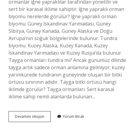
ormanlar iğne yapraklılar tarafından yönetilir ve
sert bir karasal iklime sahiptir. İğne yapraklı orman
biyomu nerelerde görülür? İğne yapraklı orman
biyomu: Güney İskandinav Yarımadası, Güney
Sibirya, Güney Kanada, Güney Alaska ve Doğu
Avrupa’nın soğuk bölgelerinde bulunur. Tundra
biyomu: Kuzey Alaska, Kuzey Kanada, Kuzey
İskandinav Yarımadası ve Kuzey Rusya’da bulunur.
Tayga ormanları tundra mı? Ancak günümüz dilinde
tayga artık sadece orman anlamına gelmiyor; kuzey
yarımkürede tundranın güneyinde oluşan bir bitki
örtüsü sınırının adıdır. Tayga bitki örtüsü hangi
iklimde görülür? Tayga ormanları. Sert karasal
iklime sahip nemli alanlarda bulunan…
Tayga
Devamını okuyun
Yorum Bırak
Ormanları
Hangi
Biyomda