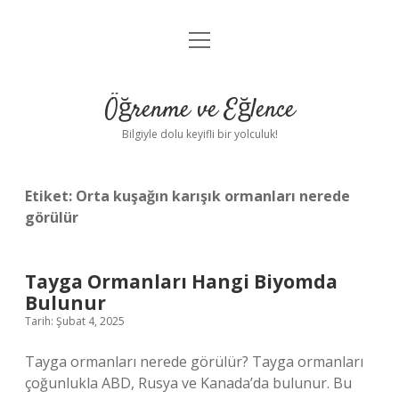
menüyü
Anasayfa
aç
Gizlilik Politikası
Öğrenme ve Eğlence
Yasal Uyarı
Bilgiyle dolu keyifli bir yolculuk!
Hakkımızda
Etiket:
Orta kuşağın karışık ormanları nerede
görülür
Tayga Ormanları Hangi Biyomda
Bulunur
Tarih: Şubat 4, 2025
Tayga ormanları nerede görülür? Tayga ormanları
çoğunlukla ABD, Rusya ve Kanada’da bulunur. Bu