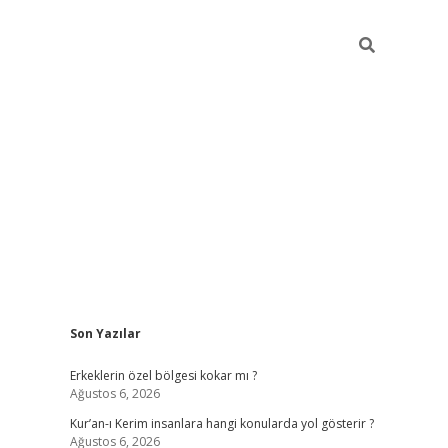
Sidebar
Son Yazılar
vdcasino
Erkeklerin özel bölgesi kokar mı ?
Ağustos 6, 2026
Kur’an-ı Kerim insanlara hangi konularda yol gösterir ?
Ağustos 6, 2026