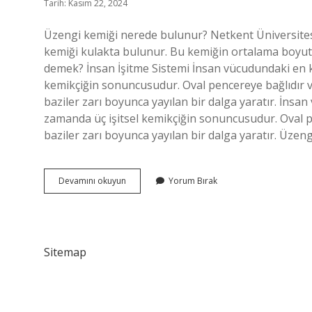
Tarih: Kasım 22, 2024
Üzengi kemiği nerede bulunur? Netkent Üniversite
kemiği kulakta bulunur. Bu kemiğin ortalama boyut
demek? İnsan İşitme Sistemi İnsan vücudundaki en 
kemikçiğin sonuncusudur. Oval pencereye bağlıdır ve
baziler zarı boyunca yayılan bir dalga yaratır. İns
zamanda üç işitsel kemikçiğin sonuncusudur. Oval pe
baziler zarı boyunca yayılan bir dalga yaratır. Üze
Üzengi
Devamını okuyun
Yorum Bırak
Kemiği
Neresi
Sitemap