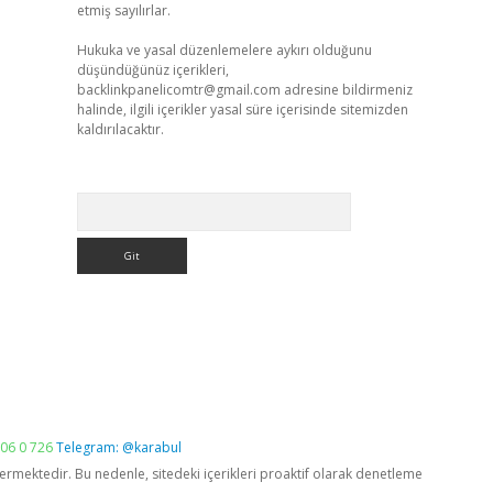
etmiş sayılırlar.
Hukuka ve yasal düzenlemelere aykırı olduğunu
düşündüğünüz içerikleri,
backlinkpanelicomtr@gmail.com
adresine bildirmeniz
halinde, ilgili içerikler yasal süre içerisinde sitemizden
kaldırılacaktır.
Arama
06 0 726
Telegram: @karabul
vermektedir. Bu nedenle, sitedeki içerikleri proaktif olarak denetleme