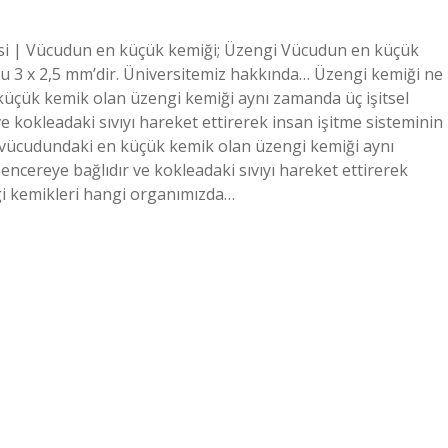
si | Vücudun en küçük kemiği; Üzengi Vücudun en küçük
u 3 x 2,5 mm’dir. Üniversitemiz hakkında… Üzengi kemiği ne
küçük kemik olan üzengi kemiği aynı zamanda üç işitsel
 kokleadaki sıvıyı hareket ettirerek insan işitme sisteminin
an vücudundaki en küçük kemik olan üzengi kemiği aynı
ncereye bağlıdır ve kokleadaki sıvıyı hareket ettirerek
ngi kemikleri hangi organımızda…